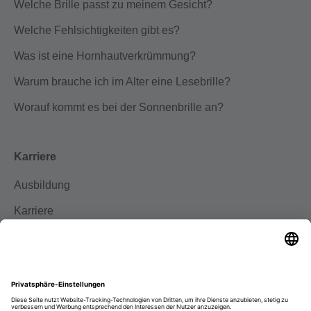
Welche Brille passt zu meinem Gesicht?
Welche Fehlsichtigkeiten gibt es?
Was ist eine Hornhautverkrümmung?
Warum brauche ich im Alter eine Lesebrille?
Worauf kommt es bei der Sonnenbrille an?
Karriere
Ausbildung
Karriere
Initiativbewerbung