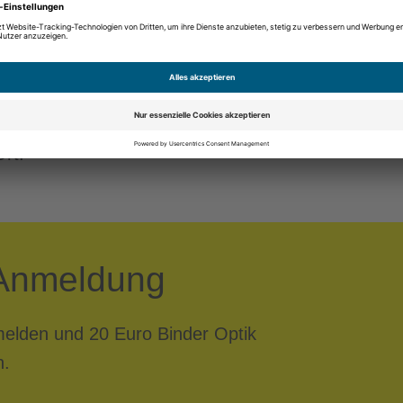
sen für Sie da.
fekten Schutz für
Unsere top
nen und
individuelle
rt.
Anmeldung
melden und 20 Euro Binder Optik
n.