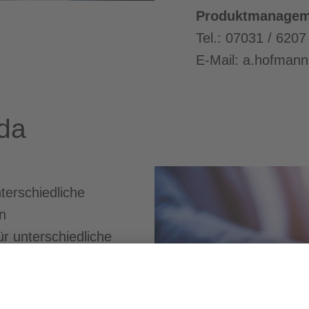
Produktmanagem
Tel.: 07031 / 6207
E-Mail:
a.hofmann
 da
terschiedliche
n
ür unterschiedliche
äften
in Baden-