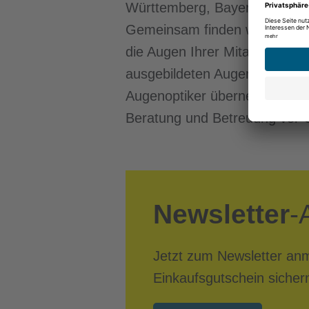
Württemberg, Bayern und Hes
Gemeinsam finden wir den per
die Augen Ihrer Mitarbeiter. 
ausgebildeten Augenoptikerin
Augenoptiker übernehmen die 
Beratung und Betreuung vor O
Newsletter
-
Jetzt zum Newsletter an
Einkaufsgutschein sicher