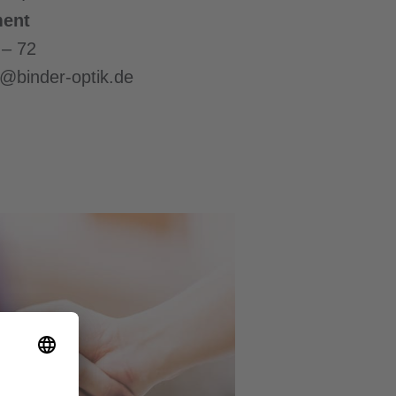
ent
 – 72
@binder-optik.de