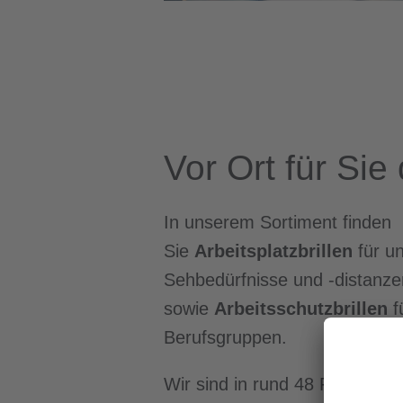
Vor Ort für Sie
In unserem Sortiment finden
Sie
Arbeitsplatzbrillen
für un
Sehbedürfnisse und -distanze
sowie
Arbeitsschutzbrillen
f
Berufsgruppen.
Wir sind in rund
48 Fachgesch