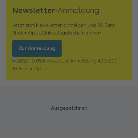
Mannheim Feudenheim
Newsletter
-Anmeldung
Stuttgart Möhringen
Jetzt zum Newsletter anmelden und 20 Euro
Binder Optik Einkaufsgutschein sichern.
Nagold
Zur Anmeldung
Neu-Ulm
Nördlingen
Nürtingen-Frickenhausen
Pforzheim
Ausgezeichnet
Pfullendorf