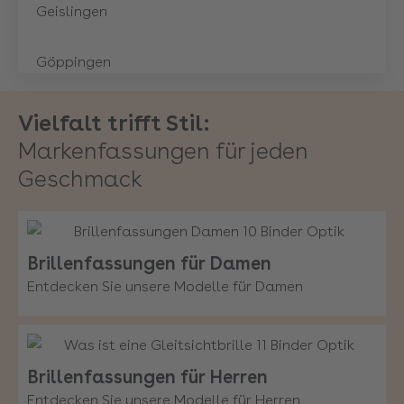
Geislingen
Göppingen
Günzburg
Vielfalt trifft Stil:
Markenfassungen für jeden
Heidelberg
Geschmack
Heidenheim Schloss Arkaden
Brillenfassungen für Damen
Heilbronn Stadtgalerie
Entdecken Sie unsere Modelle für Damen
Herrenberg
Holzgerlingen
Brillenfassungen für Herren
Entdecken Sie unsere Modelle für Herren