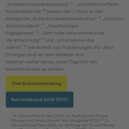
4
„Exzellente Kundenberatung“
, „Vorbildlich erfüllte
5
Kundenwünsche“
jeweils den 1. Platz. In den
6
Kategorien „Beste Kundenkommunikation“
, „Höchste
7
Zuverlässigkeit“
, „Nachhaltiges
8
Engagement“
, „Sehr hohe unternehmerische
9
Verantwortung“
und „Unternehmen des
10
Jahres“
wiederholt top Platzierungen. Für diese
Ehrungen sind wir sehr dankbar und
arbeiten weiter daran, jeden Tag noch ein
bisschen besser zu werden.
Zum Branchenranking
Berichtsband 2025 (PDF)
1
lt. Deutschland Test 2025, im Auftrag von Focus
2
Money und Deutschland Test (Ausgabe 41/25);
lt.
Deutschland Test 2025, im Auftrag von Focus Money
3