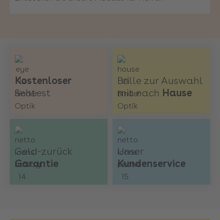
Karlsruhe Karlstraße
Karlsruhe Rheinstraße
Konstanz LAGO Shopping-Center
Kostenloser
Brille zur Auswahl
Kornwestheim
Sehtest
mit nach
Hause
Leonberg
Ludwigsburg
Geld-zurück
Unser
Garantie
Kundenservice
Ludwigsburg Breuningerland
Mannheim