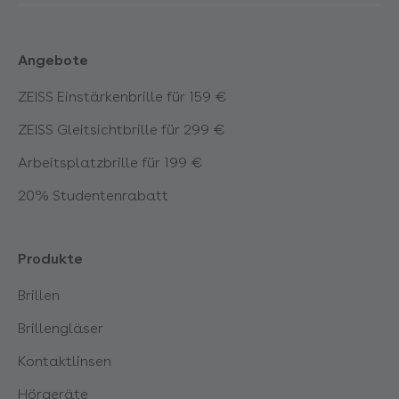
Pfullingen
Angebote
Rastatt
ZEISS Einstärkenbrille für 159 €
Reutlingen
ZEISS Gleitsichtbrille für 299 €
Schorndorf
Arbeitsplatzbrille für 199 €
20% Studentenrabatt
Schramberg
Produkte
Sindelfingen Breuningerland
Brillen
Stockach
Brillengläser
Stuttgart Degerloch
Kontaktlinsen
Hörgeräte