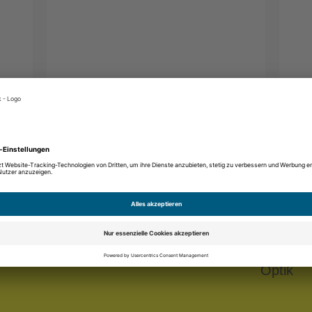
-Anmeldung
melden und 20 Euro Binder Optik
n.