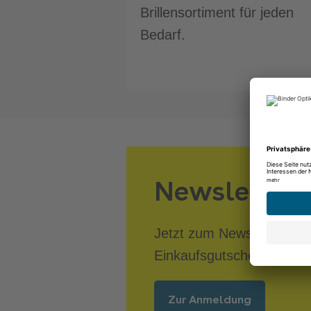
Brillensortiment für jeden
Bedarf.
Newsletter
Jetzt zum Newsletter an
Einkaufsgutschein sicher
Zur Anmeldung