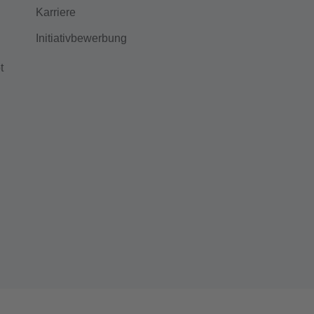
Karriere
Initiativbewerbung
t