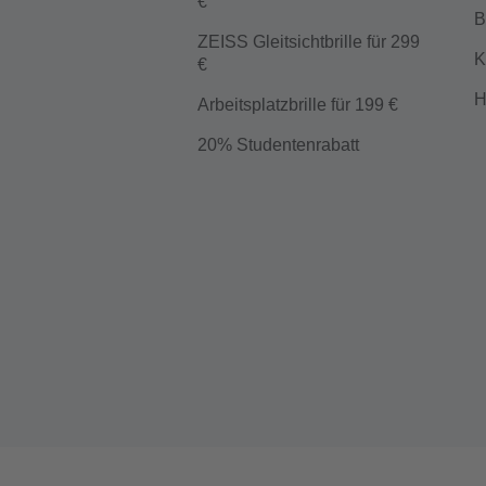
€
B
ZEISS Gleitsichtbrille für 299
K
€
H
Arbeitsplatzbrille für 199 €
20% Studentenrabatt