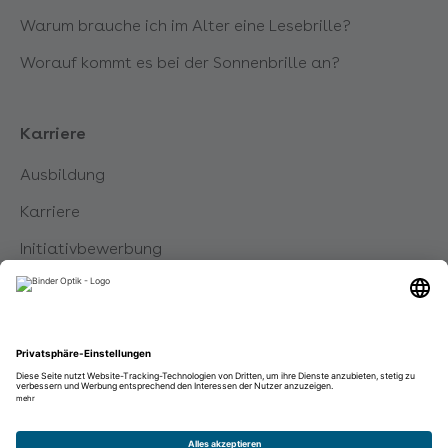
Warum brauche ich im Alter eine Lesebrille?
Pfullendorf
Worauf kommt es bei der Sonnenbrille an?
Pfullingen
Karriere
Rastatt
Ausbildung
Karriere
Reutlingen
Initiativbewerbung
Schorndorf
Schramberg
Sindelfingen Breuningerland
Impressum
Datenschutz
Disclaimer
Stockach