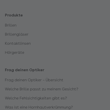
Mannheim
Produkte
Brillen
Mannheim Feudenheim
Brillengläser
Stuttgart Möhringen
Kontaktlinsen
Hörgeräte
Nagold
Neu-Ulm
Frag deinen Optiker
Frag deinen Optiker – Übersicht
Nördlingen
Welche Brille passt zu meinem Gesicht?
Nürtingen-Frickenhausen
Welche Fehlsichtigkeiten gibt es?
Was ist eine Hornhautverkrümmung?
Pforzheim