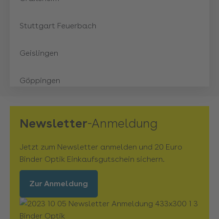
Stuttgart Feuerbach
Geislingen
Göppingen
Günzburg
Newsletter
-Anmeldung
Heidelberg
Jetzt zum Newsletter anmelden und 20 Euro
Binder Optik Einkaufsgutschein sichern.
Heidenheim Schloss Arkaden
Zur Anmeldung
Heilbronn Stadtgalerie
Herrenberg