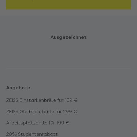
Holzgerlingen
Karlsruhe Karlstraße
Ausgezeichnet
Karlsruhe Rheinstraße
Konstanz LAGO Shopping-Center
Kornwestheim
Angebote
ZEISS Einstärkenbrille für 159 €
Leonberg
ZEISS Gleitsichtbrille für 299 €
Ludwigsburg
Arbeitsplatzbrille für 199 €
20% Studentenrabatt
Ludwigsburg Breuningerland