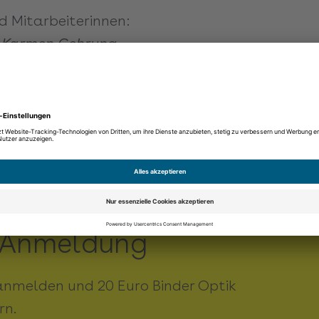
d Mitarbeiterinnen:
nd Karmen Gehrung
tharina Wehle und Jeanette Schwermer
ill, Matthias Kromer, Birgit Oster
efanie Lindenberger, Marius Paflitschek, Julia F
er, Stefanie Pampuch, Janine Gnauck, Irina Kno
a Rose
-Anmeldung
anmelden und 20 Euro Binder Optik
rn.