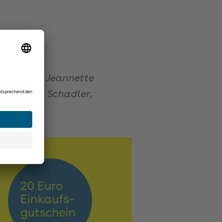
aktorovic, Jeannette
pp, Silke Schadler,