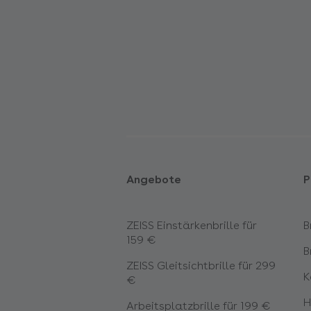
Angebote
P
ZEISS Einstärkenbrille für
B
159 €
B
ZEISS Gleitsichtbrille für 299
K
€
H
Arbeitsplatzbrille für 199 €