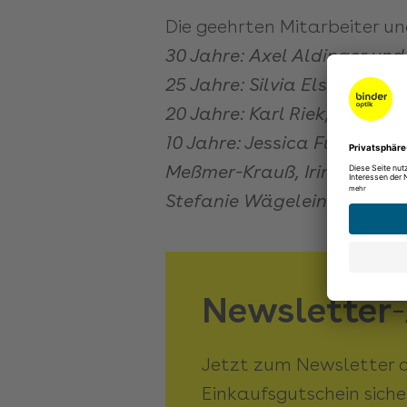
Die geehrten Mitarbeiter un
30 Jahre: Axel Aldinger u
25 Jahre: Silvia Elsen, Ka
20 Jahre: Karl Riek, Heike T
10 Jahre: Jessica Fuchs, St
Meßmer-Krauß, Irina Kutsch
Stefanie Wägelein und Ann
Newsletter
Jetzt zum Newsletter 
Einkaufsgutschein siche