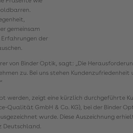
ne Präsente wie
oldbarren.
legenheit,
über gemeinsam
n Erfahrungen der
auschen.
er von Binder Optik, sagt: „Die Herausforderu
ehmen zu. Bei uns stehen Kundenzufriedenheit u
“
bt werden, zeigt eine kürzlich durchgeführte
vice-Qualität GmbH & Co. KG), bei der Binder Op
ausgezeichnet wurde. Diese Auszeichnung erhiel
nz Deutschland.