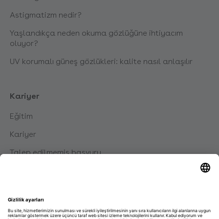
Astigmatizm nedir?
Yaşlandıkça neden okuma gözlüğüne ihtiyacım
oluyor?
UV korumalı güneş gözlükleri: kalite nasıl anlaşılır
Kariyer
Eğitim
Kariyer
Talep edilmemiş başvuru