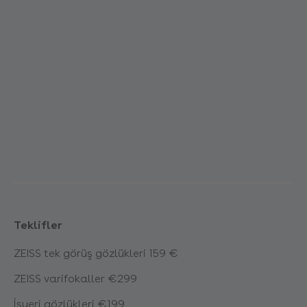
Teklifler
ZEISS tek görüş gözlükleri 159 €
ZEISS varifokaller €299
İşyeri gözlükleri €199