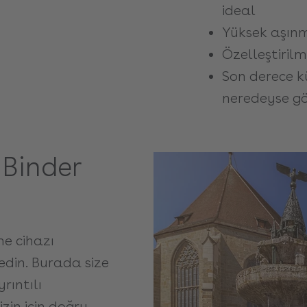
ideal
Yüksek aşın
Özelleştirilm
Son derece kü
neredeyse g
 Binder
me cihazı
din. Burada size
rıntılı
zin için doğru