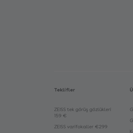
Teklifler
Ü
ZEISS tek görüş gözlükleri
G
159 €
G
ZEISS varifokaller €299
K