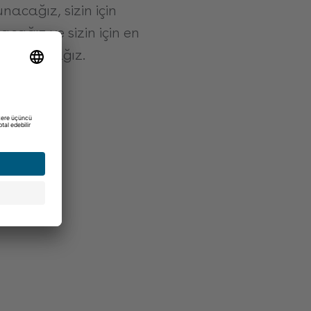
nacağız, sizin için
cağız ve sizin için en
arlayacağız.
edinin