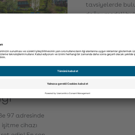
tavsiyelerde bulu
doğru modeli bula
uygun şekilde ay
Daha fazla bilgi 
e Binder
iği
ße 97 adresinde
işitme cihazı
et edin! En son