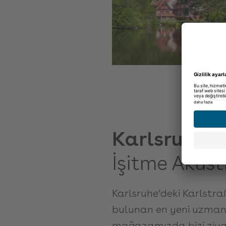
Karlsruhe
‘d
İşitme Akust
Karlsruhe’deki Karlstra
bulunan en yeni uzman 
mağazamızda bizi ziyar