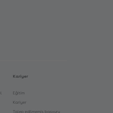
Kariyer
l
Eğitim
Kariyer
Talep edilmemiş başvuru