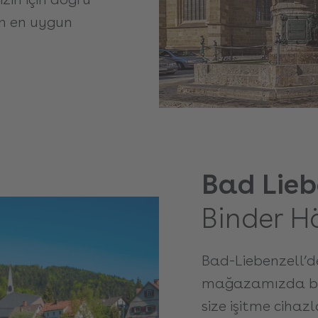
in en uygun
Bad Lieb
Binder H
Bad-Liebenzell’d
mağazamızda biz
size işitme cihaz