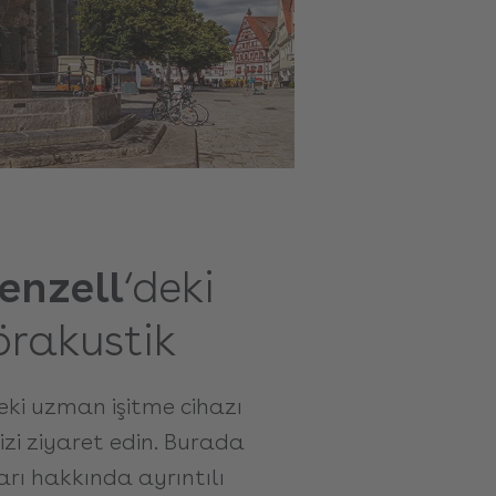
enzell
‘deki
örakustik
eki uzman işitme cihazı
i ziyaret edin. Burada
ları hakkında ayrıntılı