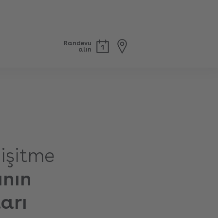
Randevu
alın
 işitme
ının
arı