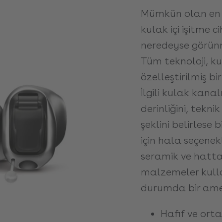
Mümkün olan en 
kulak içi işitme 
neredeyse görünm
Tüm teknoloji, ku
özelleştirilmiş bi
İlgili kulak kanal
derinliğini, tekn
şeklini belirlese
için hala seçenek
seramik ve hatta 
malzemeler kull
durumda bir ameli
Hafif ve orta