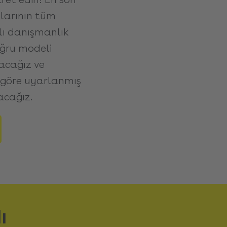
zlarının tüm
mlı danışmanlık
oğru modeli
acağız ve
a göre uyarlanmış
cağız.
ı