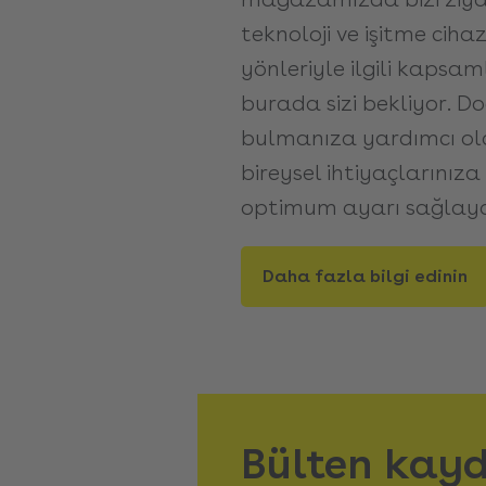
teknoloji ve işitme ciha
yönleriyle ilgili kapsa
burada sizi bekliyor. D
bulmanıza yardımcı ol
bireysel ihtiyaçlarınız
optimum ayarı sağlaya
Daha fazla bilgi edinin
Bülten kayd