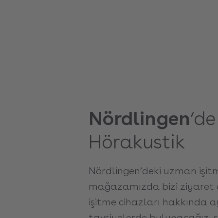
Nördlingen
‘de
Hörakustik
Nördlingen’deki uzman işit
mağazamızda bizi ziyaret e
işitme cihazları hakkında ay
tavsiyelerde bulunacağız, si