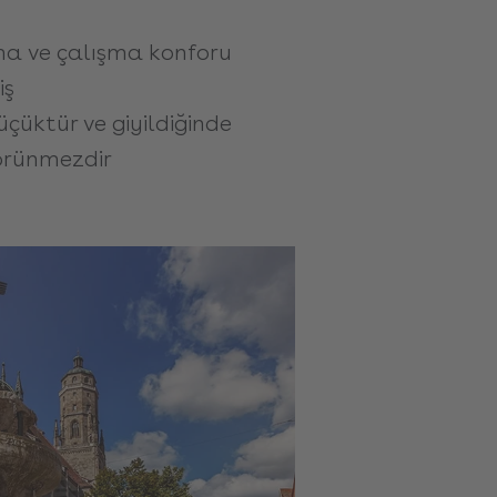
ma ve çalışma konforu
iş
çüktür ve giyildiğinde
örünmezdir