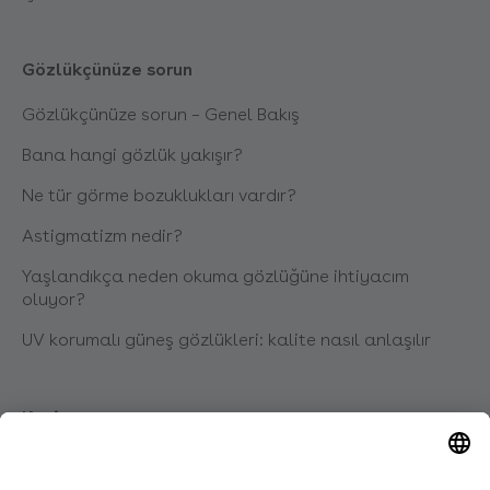
Gözlükçünüze sorun
Gözlükçünüze sorun – Genel Bakış
Bana hangi gözlük yakışır?
Ne tür görme bozuklukları vardır?
Astigmatizm nedir?
Yaşlandıkça neden okuma gözlüğüne ihtiyacım
oluyor?
UV korumalı güneş gözlükleri: kalite nasıl anlaşılır
Kariyer
Eğitim