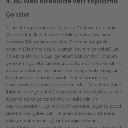
4. bu web si̇tesi̇nde veri̇ toplama
Çerezler
İnternet sayfalarımızda “çerezler” kullanılmaktadır.
Çerezler küçük veri paketleridir ve son cihazınıza
herhangi bir zarar vermezler. Cihazınızda ya bir
oturum süresince geçici olarak (oturum çerezleri) ya
da kalıcı olarak (kalıcı çerezler) saklanırlar. Oturum
çerezleri ziyaretinizin sonunda otomatik olarak silinir.
Kalıcı çerezler, siz kendiniz silene veya web tarayıcınız
tarafından otomatik olarak silinene kadar son
cihazınızda saklanmaya devam eder. Çerezler bizden
(birinci taraf çerezleri) veya üçüncü taraf şirketlerden
(üçüncü taraf çerezleri olarak adlandırılır)
kaynaklanabilir. Üçüncü taraf çerezleri, üçüncü taraf
şirketlerden gelen belirli hizmetlerin web sitelerine
entegre edilmesini sağlar (örneğin, ödeme
hizmetlerinin işlenmesi için çerezler). Çerezlerin çeşitli