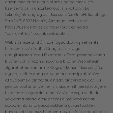
düzenlemelerine uygun olarak belgelemek için
Usercentrics’in onay teknolojisini kullanır. Bu
teknolojinin sağlayıcısı Usercentrics GmbH, Sendlinger
Straße 7, 80331 Münih, Almanya, web sitesi:
https://usercentrics.com/de/ (bundan sonra
“Usercentrics” olarak anılacaktır).
Web sitemize girdiğinizde, aşağıdaki kişisel veriler
Usercentrics’e iletilir: Onay(lar)ınız veya
onay(lar)ınızın iptali IP adresiniz Tarayıcınız hakkında
bilgiler Son cihazınız hakkında bilgiler Web sitesini
ziyaret etme zamanınız Coğrafi konum Usercentrics
ayrıca, verilen onayları veya bunların iptalini size
atayabilmek için tarayıcınızda bir çerez saklar. Bu
şekilde toplanan veriler, siz bizden silmemizi isteyene,
Usercentrics çerezini kendiniz silene veya verilerin
saklanma amacı artık geçerli olmayana kadar
saklanır. Zorunlu yasal saklama yükümlülükleri
bundan etkilenmez. Usercentrics, belirli teknolojilerin