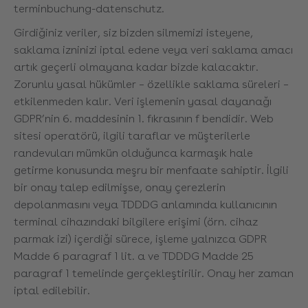
terminbuchung-datenschutz
.
Girdiğiniz veriler, siz bizden silmemizi isteyene,
saklama izninizi iptal edene veya veri saklama amacı
artık geçerli olmayana kadar bizde kalacaktır.
Zorunlu yasal hükümler – özellikle saklama süreleri –
etkilenmeden kalır. Veri işlemenin yasal dayanağı
GDPR’nin 6. maddesinin 1. fıkrasının f bendidir. Web
sitesi operatörü, ilgili taraflar ve müşterilerle
randevuları mümkün olduğunca karmaşık hale
getirme konusunda meşru bir menfaate sahiptir. İlgili
bir onay talep edilmişse, onay çerezlerin
depolanmasını veya TDDDG anlamında kullanıcının
terminal cihazındaki bilgilere erişimi (örn. cihaz
parmak izi) içerdiği sürece, işleme yalnızca GDPR
Madde 6 paragraf 1 lit. a ve TDDDG Madde 25
paragraf 1 temelinde gerçekleştirilir. Onay her zaman
iptal edilebilir.