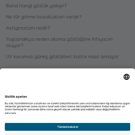
Bana hangi gözlük yakışır?
Ne tür görme bozuklukları vardır?
Astigmatizm nedir?
Yaşlandıkça neden okuma gözlüğüne ihtiyacım
oluyor?
UV korumalı güneş gözlükleri: kalite nasıl anlaşılır
Kariyer
Eğitim
Kariyer
Talep edilmemiş başvuru