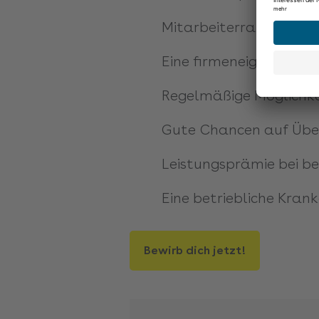
Mitarbeiterrabatte für
Eine firmeneigene Aka
Regelmäßige Möglichkei
Gute Chancen auf Über
Leistungsprämie bei be
Eine betriebliche Kran
Bewirb dich jetzt!