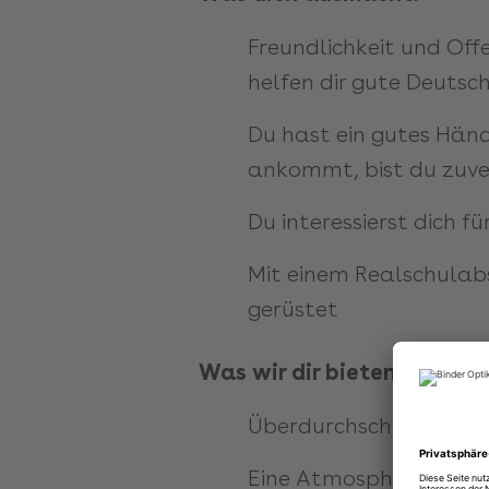
Freundlichkeit und Off
helfen dir gute Deutsc
Du hast ein gutes Händ
ankommt, bist du zuver
Du interessierst dich f
Mit einem Realschulabs
gerüstet
Was wir dir bieten können:
Überdurchschnittlich h
Eine Atmosphäre in der