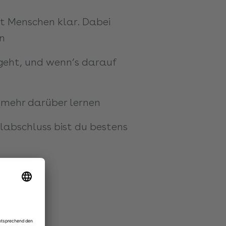
t Menschen klar. Dabei
en
 geht, und wenn’s darauf
t mehr darüber lernen
labschluss bist du bestens