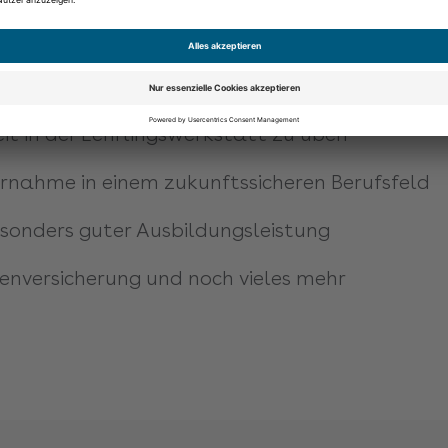
 dich, deine Familie und Freunde
demie für Schulungen und Weiterbildungen
t in der Lehrlingswerkstatt zu üben
nahme in einem zukunftssicheren Berufsfeld
sonders guter Ausbildungsleistung
kenversicherung und noch vieles mehr