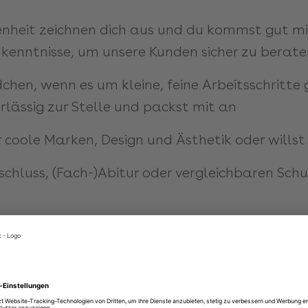
enheit zeichnen dich aus und du kommst gut mi
hkenntnisse, um unsere Kunden sicher zu berat
chen, wenn es um kleine, feine Arbeitsschritte
lässig zur Stelle und packst mit an
ür coole Marken, Design und Ästhetik oder wills
chluss, (Fach-)Abitur oder vergleichbaren Schu
ohes Gehalt, bereits ab dem ersten Tag
 du dich wohlfühlst