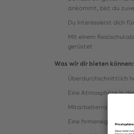
ankommt, bist du zuver
Du interessierst dich f
Mit einem Realschulabs
gerüstet
Was wir dir bieten können:
Überdurchschnittlich h
Eine Atmosphäre in der
Mitarbeiterrabatte für
Eine firmeneigene Aka