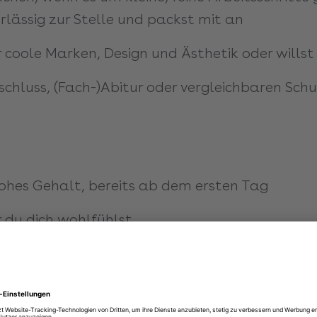
lässig zur Stelle und packst mit an
ür coole Marken, Design und Ästhetik oder wills
chluss, (Fach-)Abitur oder vergleichbaren Schu
ohes Gehalt, bereits ab dem ersten Tag
 du dich wohlfühlst
 dich, deine Familie und Freunde
demie für Schulungen und Weiterbildungen