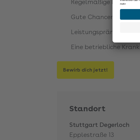
Regelmäßige Möglichkei
Gute Chancen auf Über
Leistungsprämie bei be
Eine betriebliche Kran
Bewirb dich jetzt!
Standort
Stuttgart Degerloch
Epplestraße 13