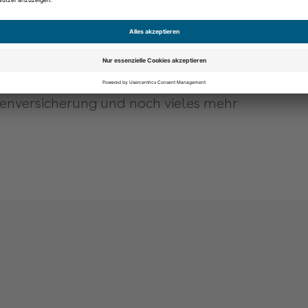
t in der Lehrlingswerkstatt zu üben
nahme in einem zukunftssicheren Berufsfeld
sonders guter Ausbildungsleistung
kenversicherung und noch vieles mehr