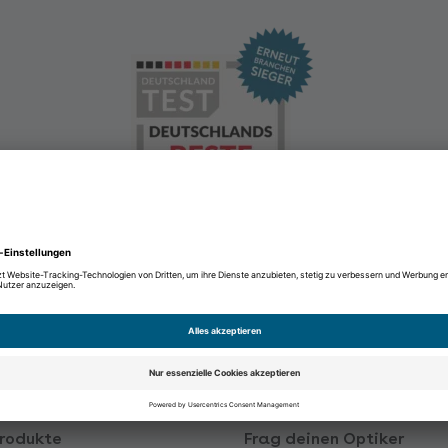
rodukte
Frag deinen Optiker