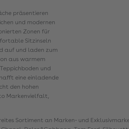
che präsentieren
dlichen und modernen
onierten Zonen für
ortable Sitzinseln
ld auf und laden zum
ation aus warmem
m Teppichboden und
hafft eine einladende
cht den hohen
o Markenvielfalt,
reites Sortiment an Marken- und Exklusivmar