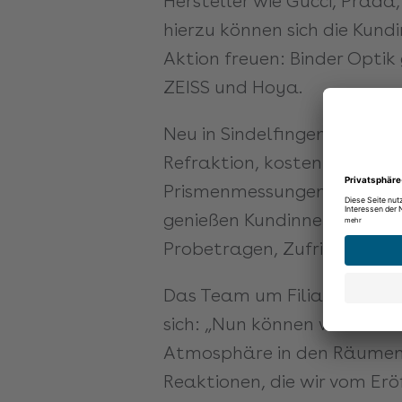
Hersteller wie Gucci, Prad
hierzu können sich die Kund
Aktion freuen: Binder Opt
ZEISS und Hoya.
Neu in Sindelfingen: der E
Refraktion, kostenlose Seh
Prismenmessungen und viele
genießen Kundinnen und Kun
Probetragen, Zufriedenheits
Das Team um Filialleiter Ni
sich: „Nun können wir unse
Atmosphäre in den Räumen s
Reaktionen, die wir vom Er