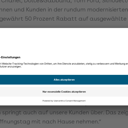
a, Chanel, Dolce&Gabbana, Tom Ford, Silhouett
innen und Kunden in der rundum modernisierten 
ik gewährt 50 Prozent Rabatt auf ausgewählt
insatz des „state of the art“ Zentriersystems 
- und Führerscheinsehtests, Myopie Management
s andere mehr komplettieren den Service vor O
den die gewohnten Binder Optik Vorteile wie k
garantie oder die Verträglichkeitsgarantie bei 
cholas Deschler ist begeistert von dem Makeove
r Sortiment noch eindrucksvoller präsentieren.
pringt auch auf unsere Kunden über. Das zeigen
öffnungstag mit nach Hause nehmen.“