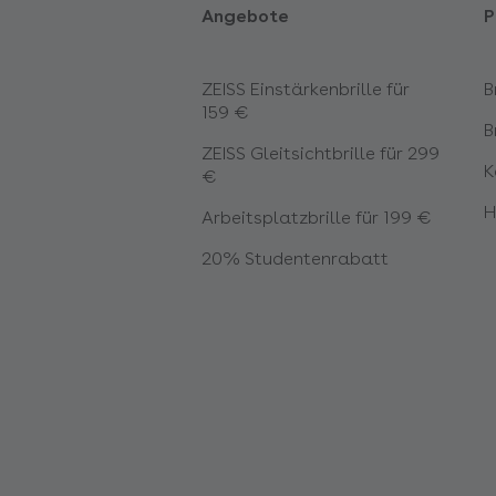
Angebote
P
ZEISS Einstärkenbrille für
B
159 €
B
ZEISS Gleitsichtbrille für 299
K
€
H
Arbeitsplatzbrille für 199 €
20% Studentenrabatt