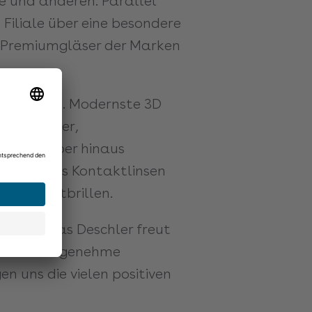
e und anderen. Parallel
Filiale über eine besondere
e Premiumgläser der Marken
OptikamPad. Modernste 3D
 für Kinder,
rt. Darüber hinaus
ostenloses Kontaktlinsen
Gleitsichtbrillen.
r. Nicholas Deschler freut
 Und die angenehme
 uns die vielen positiven