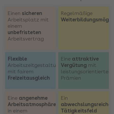
Einen
sicheren
Regelmäßige
Arbeitsplatz mit
Weiterbildungsmögli
einem
unbefristeten
Arbeitsvertrag
Flexible
Eine
attraktive
Arbeitszeitgestaltung
Vergütung
mit
mit fairem
leistungsorientierten
Freizeitausgleich
Prämien
Eine
angenehme
Ein
Arbeitsatmosphäre
abwechslungsreiches
in einem
Tätigkeitsfeld