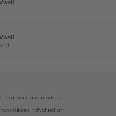
m/w/d)
m/w/d)
land
den fachlich und modisch
ntaktlinsen individuell an