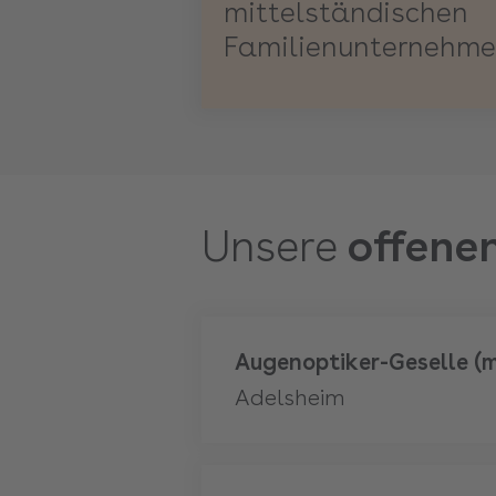
mittelständischen
Familienunternehm
Unsere
offenen
Mehr
Augenoptiker-Geselle (
Adelsheim