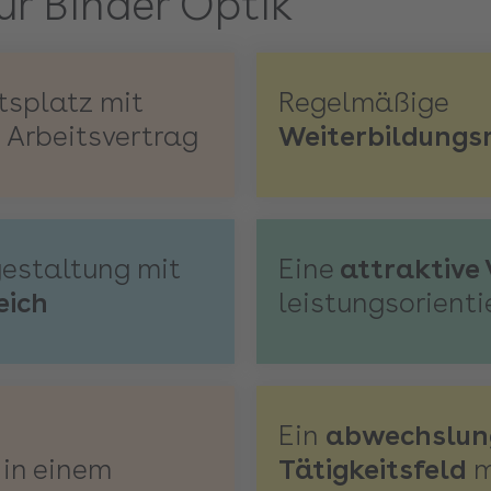
ür Binder Optik
tsplatz mit
Regelmäßige
n
Arbeitsvertrag
Weiterbildungs
gestaltung mit
Eine
attraktive
eich
leistungsorient
Ein
abwechslun
in einem
Tätigkeitsfeld
m