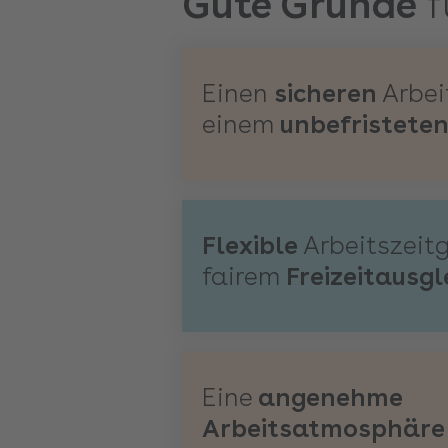
Gute Gründe
f
Einen
sicheren
Arbei
einem
unbefristete
Flexible
Arbeitszeit
fairem
Freizeitausgl
Eine
angenehme
Arbeitsatmosphäre