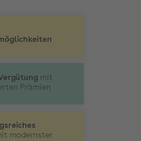
möglichkeiten
 Vergütung
mit
ierten Prämien
gsreiches
it modernster