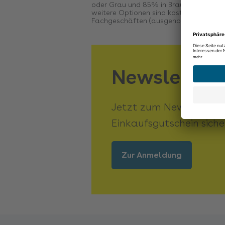
oder Grau und 85% in Braun, Grau oder 
weitere Optionen sind kostenpflichtige
Fachgeschäften (ausgenommen Flughafen 
Newsletter
Jetzt zum Newsletter 
Einkaufsgutschein siche
Zur Anmeldung