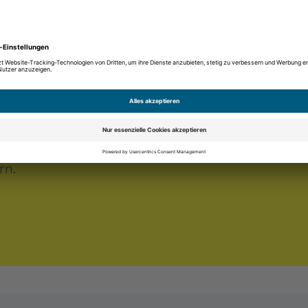
Pilotgrau). Max. Ø Plus: 65 mm / Minus: 70 mm. Entspiegelung, Ver
 Zusatzleistungen; 49 € werden auf den Gesamtpreis angerechnet. 
Stuttgart). Gutschein ist übertragbar. Gültig bis 31.12.2026.
-Anmeldung
anmelden und 20 Euro Binder Optik
rn.