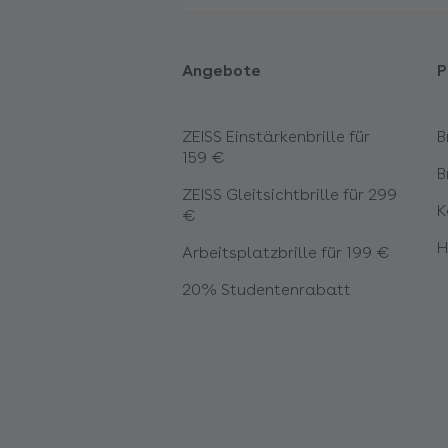
Angebote
P
ZEISS Einstärkenbrille für
B
159 €
B
ZEISS Gleitsichtbrille für 299
K
€
H
Arbeitsplatzbrille für 199 €
20% Studentenrabatt