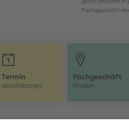
ganz bequem in 
Fachgeschäft ein
Termin
Fachgeschäft
vereinbaren
finden
nenschutzgläser im Wert von 49 € in Ihrer Sehstärke (n1.5 | sph. +/