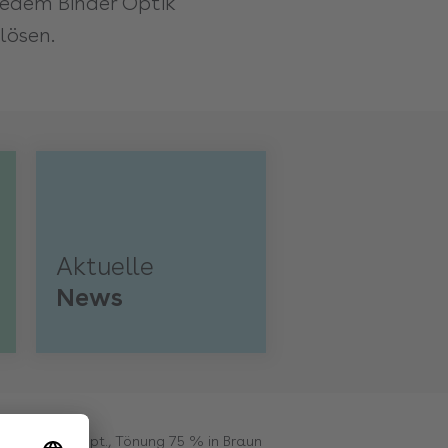
jedem Binder Optik
lösen.
Aktuelle
News
- 6, cyl. 2.0 dpt., Tönung 75 % in Braun