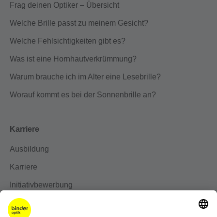
Frag deinen Optiker – Übersicht
Welche Brille passt zu meinem Gesicht?
Welche Fehlsichtigkeiten gibt es?
Was ist eine Hornhautverkrümmung?
Warum brauche ich im Alter eine Lesebrille?
Worauf kommt es bei der Sonnenbrille an?
Karriere
Ausbildung
Karriere
Initiativbewerbung