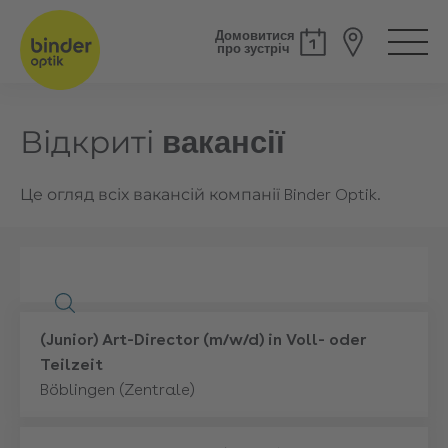
Домовитися
про зустріч
Відкриті
вакансії
Це огляд всіх вакансій компанії Binder Optik.
Mehr
(Junior) Art-Director (m/w/d) in Voll- oder
Teilzeit
Böblingen (Zentrale)