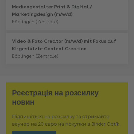
Mehr
Mediengestalter Print & Digital /
Marketingdesign (m/w/d)
Böblingen (Zentrale)
Mehr
Video & Foto Creator (m/w/d) mit Fokus auf
KI-gestützte Content Creation
Böblingen (Zentrale)
Реєстрація на розсилку
новин
Підпишіться на розсилку та отримайте
ваучер на 20 євро на покупки в Binder Optik.