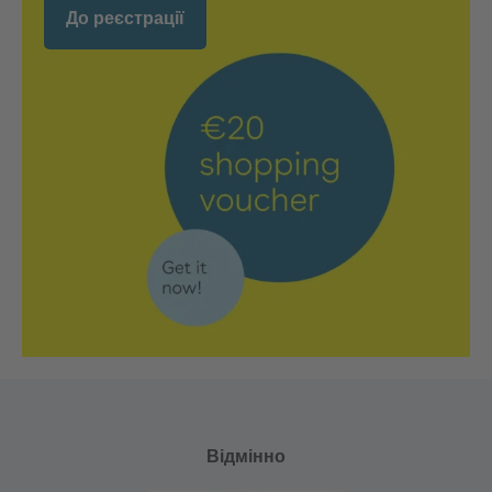
До реєстрації
Відмінно