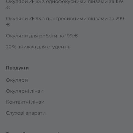
Окуляри ZEISS з однофокусними лінзами за 159
€
Окуляри ZEISS з прогресивними лінзами за 299
€
Окуляри для роботи за 199 €
20% знижка для студентів
Продукти
Окуляри
Окулярні лінзи
Контактні лінзи
Слухові апарати