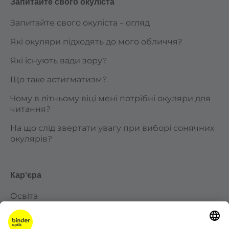
Запитайте свого окуліста
Запитайте свого окуліста – огляд
Які окуляри підходять до мого обличчя?
Які існують вади зору?
Що таке астигматизм?
Чому в літньому віці мені потрібні окуляри для
читання?
На що слід звертати увагу при виборі сонячних
окулярів?
Кар'єра
Освіта
Кар’єра