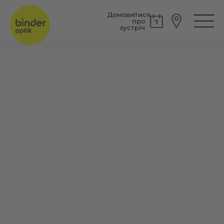
Домовитися
про
зустріч