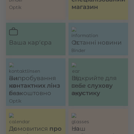
магазин
Ваша кар’єра
Останні новини
Випробування
Відкрийте для
контактних лінз
себе
слухову
безкоштовно
акустику
Домовитися
про
Наш