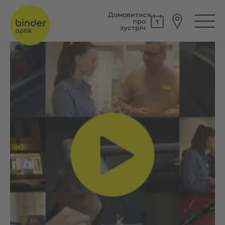
Домовитися
про
зустріч