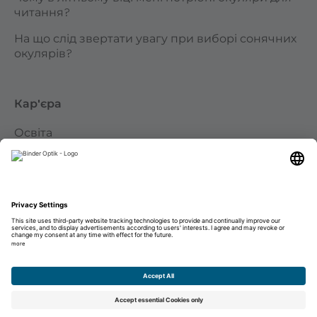
читання?
На що слід звертати увагу при виборі сонячних
окулярів?
Кар'єра
Освіта
Кар’єра
Небажана заявка
Відбиток
Захист даних
Відмова від відповідальності