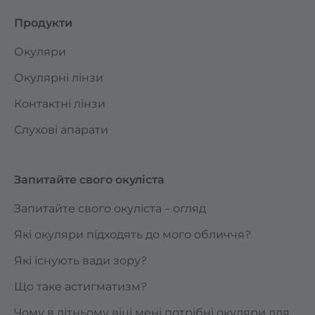
Продукти
Окуляри
Окулярні лінзи
Контактні лінзи
Слухові апарати
Запитайте свого окуліста
Запитайте свого окуліста – огляд
Які окуляри підходять до мого обличчя?
Які існують вади зору?
Що таке астигматизм?
Чому в літньому віці мені потрібні окуляри для