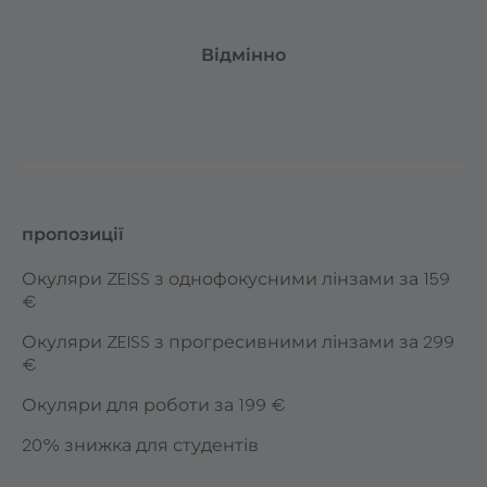
Відмінно
пропозиції
Окуляри ZEISS з однофокусними лінзами за 159
€
Окуляри ZEISS з прогресивними лінзами за 299
€
Окуляри для роботи за 199 €
20% знижка для студентів