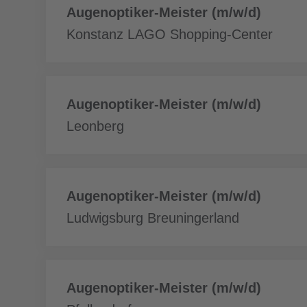
Daha
Augenoptiker-Meister (m/w/d)
fazla
Konstanz LAGO Shopping-Center
Daha
Augenoptiker-Meister (m/w/d)
fazla
Leonberg
Daha
Augenoptiker-Meister (m/w/d)
fazla
Ludwigsburg Breuningerland
Daha
Augenoptiker-Meister (m/w/d)