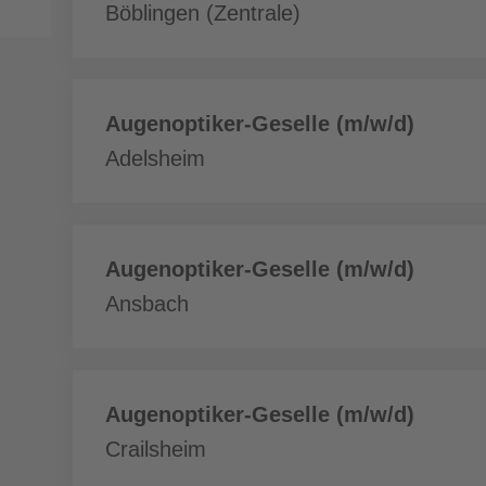
fazla
Böblingen (Zentrale)
Daha
Augenoptiker-Geselle (m/w/d)
fazla
Adelsheim
Daha
Augenoptiker-Geselle (m/w/d)
fazla
Ansbach
Daha
Augenoptiker-Geselle (m/w/d)
fazla
Crailsheim