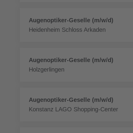
Daha
Augenoptiker-Geselle (m/w/d)
fazla
Heidenheim Schloss Arkaden
Daha
Augenoptiker-Geselle (m/w/d)
fazla
Holzgerlingen
Daha
Augenoptiker-Geselle (m/w/d)
fazla
Konstanz LAGO Shopping-Center