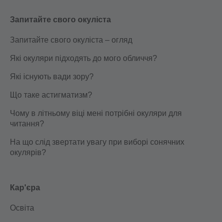
Запитайте свого окуліста
Запитайте свого окуліста – огляд
Які окуляри підходять до мого обличчя?
Які існують вади зору?
Що таке астигматизм?
Чому в літньому віці мені потрібні окуляри для
читання?
На що слід звертати увагу при виборі сонячних
окулярів?
Кар'єра
Освіта