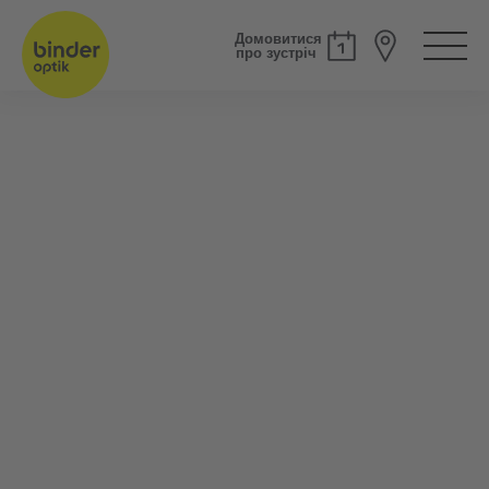
Домовитися
про зустріч