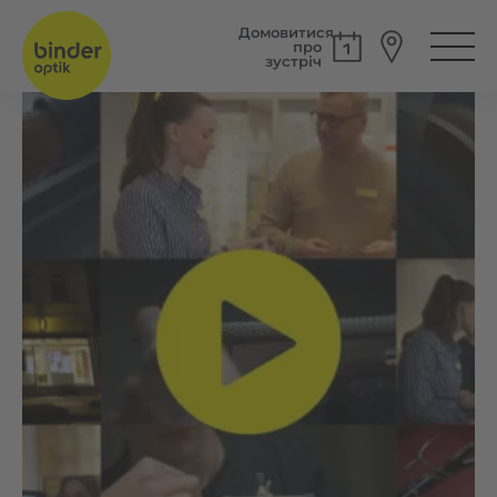
Домовитися
про
зустріч