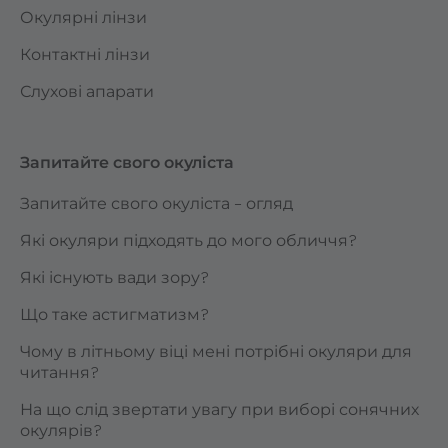
Окулярні лінзи
Контактні лінзи
Слухові апарати
Запитайте свого окуліста
Запитайте свого окуліста – огляд
Які окуляри підходять до мого обличчя?
Які існують вади зору?
Що таке астигматизм?
Чому в літньому віці мені потрібні окуляри для
читання?
На що слід звертати увагу при виборі сонячних
окулярів?