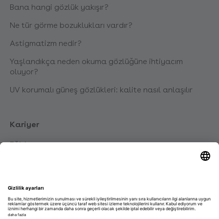
Bana hangi gözlük yakışır?
Ne tür görme bozuklukları vardır?
Astigmatizm nedir?
Yaşlandıkça neden okuma gözlüğüne ihtiyacım
oluyor?
UV korumalı güneş gözlükleri: kalite nasıl anlaşılır
Kariyer
Eğitim
Kariyer
Talep edilmemiş başvuru