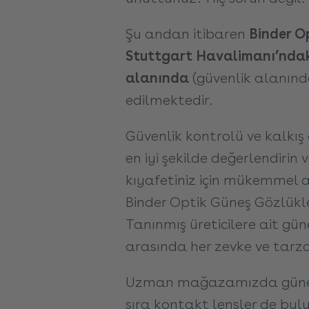
Şu andan itibaren
Binder O
Stuttgart Havalimanı’ndak
alanında
(güvenlik alanınd
edilmektedir.
Güvenlik kontrolü ve kalkı
en iyi şekilde değerlendirin v
kıyafetiniz için mükemmel 
Binder Optik Güneş Gözlükle
Tanınmış üreticilere ait gün
arasında her zevke ve tarza
Uzman mağazamızda güneş 
sıra kontakt lensler de bu