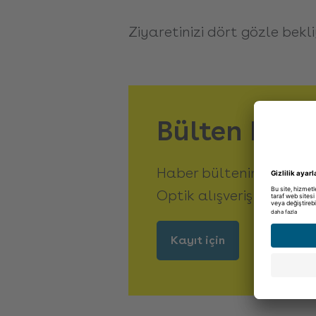
Ziyaretinizi dört gözle bekl
Bülten kayd
Haber bültenine şimdi 
Optik alışveriş çeki kaz
Kayıt için