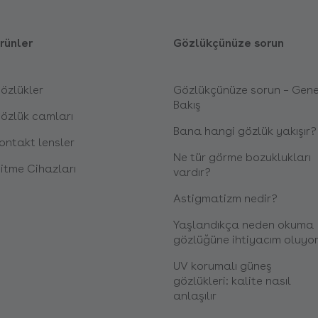
rünler
Gözlükçünüze sorun
özlükler
Gözlükçünüze sorun – Gene
Bakış
özlük camları
Bana hangi gözlük yakışır?
ontakt lensler
Ne tür görme bozuklukları
şitme Cihazları
vardır?
Astigmatizm nedir?
Yaşlandıkça neden okuma
gözlüğüne ihtiyacım oluyo
UV korumalı güneş
gözlükleri: kalite nasıl
anlaşılır