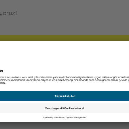
iyoruz!
ı
abone olun ve 20 Euro değerinde Binder
anın.