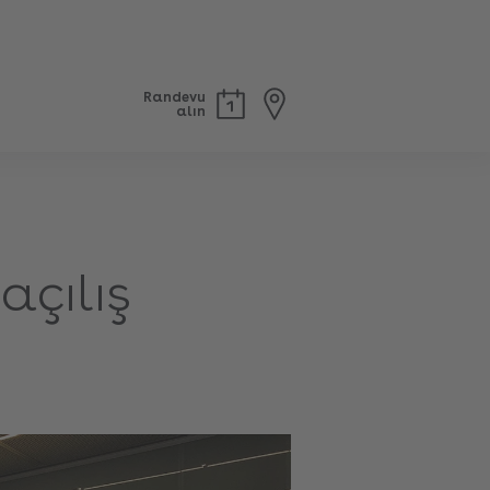
Randevu
alın
açılış