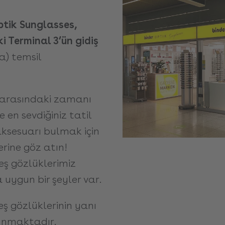
ptik Sunglasses,
i Terminal 3’ün
gidiş
a) temsil
ş arasındaki zamanı
e en sevdiğiniz tatil
aksesuarı bulmak için
rine göz atın!
eş gözlüklerimiz
 uygun bir şeyler var.
gözlüklerinin yanı
lunmaktadır.