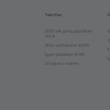
Teklifler
Ü
ZEISS tek görüş gözlükleri
G
159 €
G
ZEISS varifokaller €299
K
İşyeri gözlükleri €199
İ
20 öğrenci indirimi