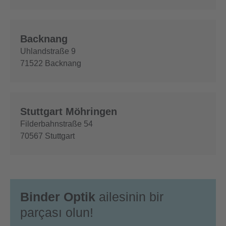
Backnang
Uhlandstraße 9
71522
Backnang
Stuttgart Möhringen
Filderbahnstraße 54
70567
Stuttgart
Binder Optik
ailesinin bir
parçası olun!