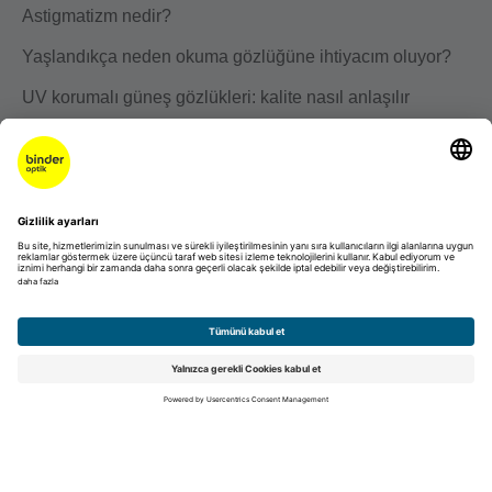
Astigmatizm nedir?
Yaşlandıkça neden okuma gözlüğüne ihtiyacım oluyor?
UV korumalı güneş gözlükleri: kalite nasıl anlaşılır
Kariyer
Eğitim
Kariyer
Talep edilmemiş başvuru
Künye
Veri koruma
Sorumluluk Reddi