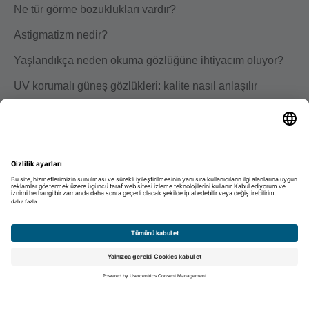
Ne tür görme bozuklukları vardır?
Astigmatizm nedir?
Yaşlandıkça neden okuma gözlüğüne ihtiyacım oluyor?
UV korumalı güneş gözlükleri: kalite nasıl anlaşılır
Kariyer
Eğitim
Kariyer
Talep edilmemiş başvuru