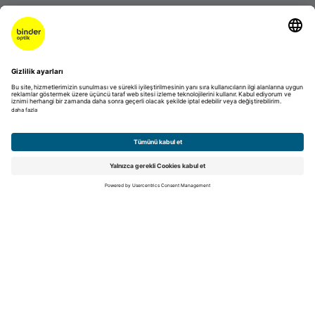
Bana hangi gözlük yakışır?
Ne tür görme bozuklukları vardır?
Astigmatizm nedir?
Yaşlandıkça neden okuma gözlüğüne ihtiyacım oluyor?
UV korumalı güneş gözlükleri: kalite nasıl anlaşılır
Kariyer
Eğitim
Kariyer
Talep edilmemiş başvuru