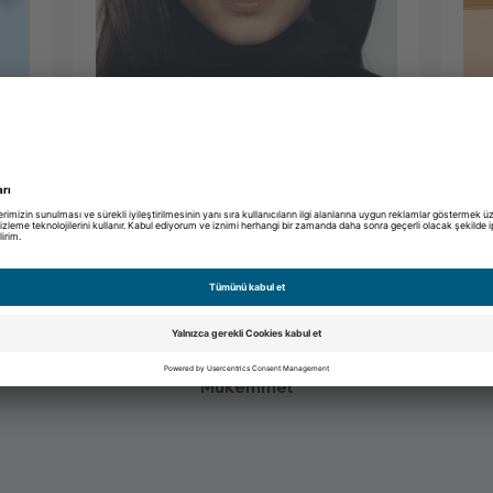
Bana
hangi gözlük
Te
yakışır?
de
Mükemmel