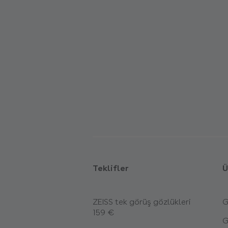
Teklifler
Ü
ZEISS tek görüş gözlükleri
G
159 €
G