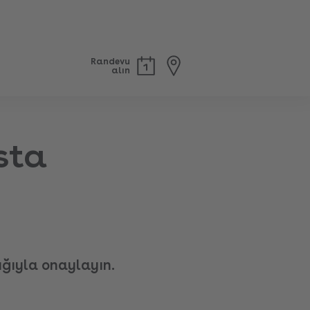
Randevu
alın
sta
ığıyla onaylayın.