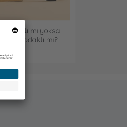
k odaklı
mı yoksa
ğişken odaklı mı?