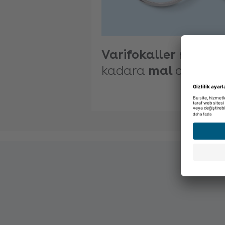
Varifokaller
ne
kadara
mal
olur?