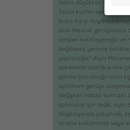
daha düşüktür. Kontakt l
fazla konfor sunar. Buğu
buza karşı duyarsızdırlar
alın. Mevcut görüşünüzü 
lensleri belirleyeceğiz ve 
değilseniz yerinde birlik
yapacağız” diyor Melanie
adresinde özellikle öne çı
görme bozukluğu olan kiş
optimum görüşe ulaşmas
değişken odaklı kontakt l
sporcular için değil, ayn
bilgisayarda çalışmak, t
araba kullanmak veya ki