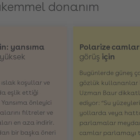
ükemmel donanım
çin: yansıma
Polarize camla
 yüksek
görüş
için
Bugünlerde güneş ço
 ıslak koşullar ve
gözlük kullananlar iç
 eşlik ettiği
Uzman Baur dikkatli
. Yansıma önleyici
ediyor: “Su yüzeyleri
larını filtreler ve
yollarda veya hatt
rı en aza indirir.
parlamalar meydana 
dan bir başka öneri
camlar parlamayı t