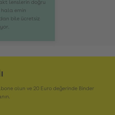
akt lenslerin doğru
 hala emin
an bile ücretsiz
yor.
ı
abone olun ve 20 Euro değerinde Binder
anın.