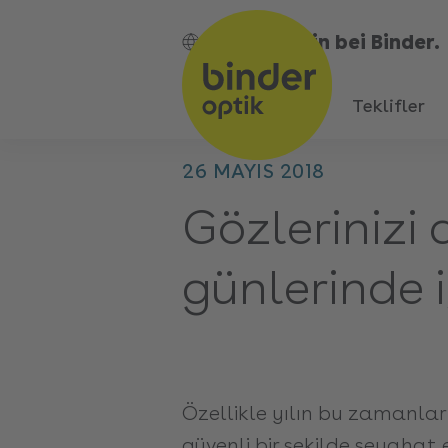
Bin bei Binder.
TR
Teklifler
26 MAYIS 2018
Gözlerinizi
günlerinde i
Özellikle yılın bu zamanla
güvenli bir şekilde seyahat e