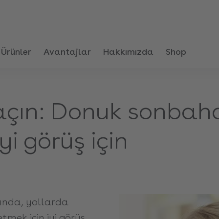
Ürünler
Avantajlar
Hakkımızda
Shop
 açın: Donuk sonbah
yi görüş için
rında, yollarda
tmek için iyi görüş