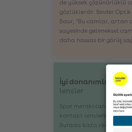
de yüksek çözünürlüklü 
gözlüklerdir. Binder Opti
Baur, “Bu camlar, artan a
sayesinde geleneksel cam
daha hassas bir görüş sağ
İyi donanımlı:
(varif
lensler
Spor meraklıları ve kışın 
kontakt lenslerin eklenme
Burada kaza riski gözlükl