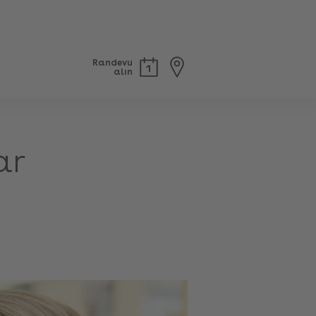
Randevu
alın
ar