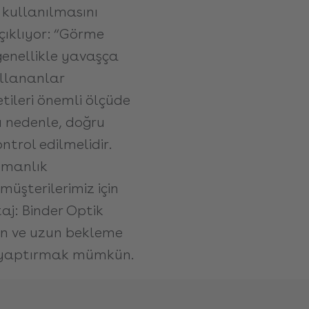
n kullanılmasını
çıklıyor: “Görme
 genellikle yavaşça
ullananlar
ileri önemli ölçüde
Bu nedenle, doğru
ntrol edilmelidir.
uzmanlık
üşterilerimiz için
taj: Binder Optik
n ve uzun bekleme
i yaptırmak mümkün.