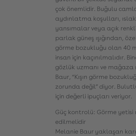
çok önemlidir. Buğulu camla
aydınlatma koşulları, ıslak
yansımalar veya açık renkli
parlak güneş ışığından, öz
görme bozukluğu olan 40 
insan için kaçınılmalıdır. B
gözlük uzmanı ve mağaza 
Baur, “Kışın görme bozuklu
zorunda değil” diyor. Bulutl
için değerli ipuçları veriyor.
Güç kontrolü: Görme yetisi ış
edilmelidir
Melanie Baur yaklaşan kar