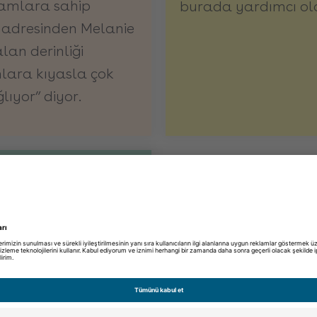
camlara sahip
burada yardımcı olab
k adresinden Melanie
lan derinliği
lara kıyasla çok
lıyor” diyor.
okal) kontakt
dağlara gidenler için
sini öneriyoruz.
ere kıyasla çok