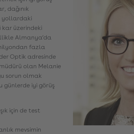
r, dağınık
 yollardaki
 kar üzerindeki
ellikle Almanya’da
milyondan fazla
inder Optik adresinde
müdürü olan Melanie
ğu sorun olmak
u günlerde iyi görüş
ık için de test
anlık mevsimin