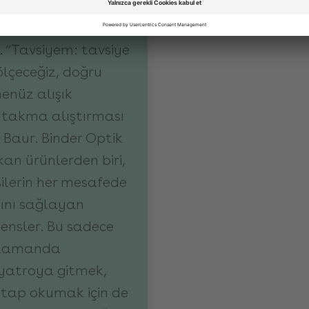
ensler ayrıca daha
lanmazlar ve kar ve
. “Tavsiyem: tavsiye
ölçeceğiz, doğru
henüz alışık
te takma alıştırması
 Baur. Binder Optik
kan ürünlerden biri,
ilerin her mesafede
ını sağlayan
ensler. Bu sadece
ı zamanda
iyatroya gitmek,
tap okumak için de