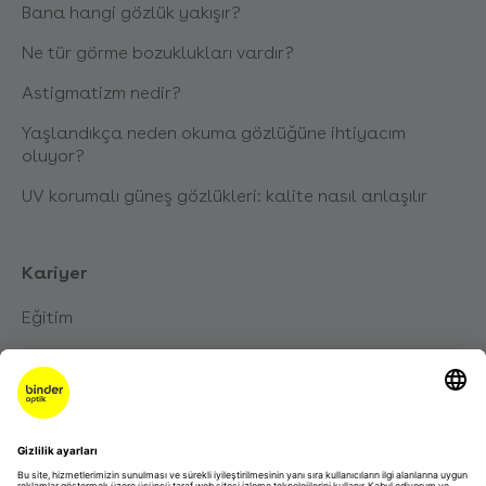
Bana hangi gözlük yakışır?
Ne tür görme bozuklukları vardır?
Astigmatizm nedir?
Yaşlandıkça neden okuma gözlüğüne ihtiyacım
oluyor?
UV korumalı güneş gözlükleri: kalite nasıl anlaşılır
Kariyer
Eğitim
Kariyer
Talep edilmemiş başvuru