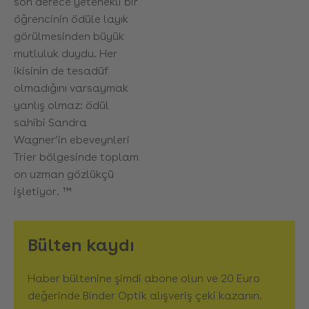
son derece yetenekli bir
öğrencinin ödüle layık
görülmesinden büyük
mutluluk duydu. Her
ikisinin de tesadüf
olmadığını varsaymak
yanlış olmaz: ödül
sahibi Sandra
Wagner’in ebeveynleri
Trier bölgesinde toplam
on uzman gözlükçü
işletiyor. ™
Bülten kaydı
Haber bültenine şimdi abone olun ve 20 Euro
değerinde Binder Optik alışveriş çeki kazanın.