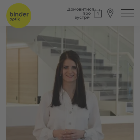
Домовитися
про
зустріч