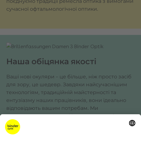
поєднуємо традиції ремесла оптика з вимогами
сучасної офтальмологічної оптики.
Наша обіцянка якості
Ваші нові окуляри – це більше, ніж просто засіб
для зору, це шедевр. Завдяки найсучаснішим
технологіям, традиційній майстерності та
ентузіазму наших працівників, вони ідеально
відповідають вашим потребам. Ми
використовуємо лише фірмову продукцію
провідних виробників преміум-класу, щоб
гарантувати найвищу якість зору, довговічність і
максимальний комфорт при носінні.
З нами ви