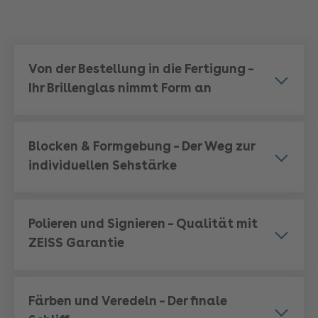
We need your consent to load the
Von der Bestellung in die Fertigung –
YouTube Video service!
Ihr Brillenglas nimmt Form an
We use a third party service to embed video
content that may collect data about your
activity. Please review the details and
accept the service to watch this video.
Blocken & Formgebung – Der Weg zur
individuellen Sehstärke
More Information
Accept
Polieren und Signieren – Qualität mit
powered by
Usercentrics Consent
ZEISS Garantie
Management Platform
Färben und Veredeln – Der finale