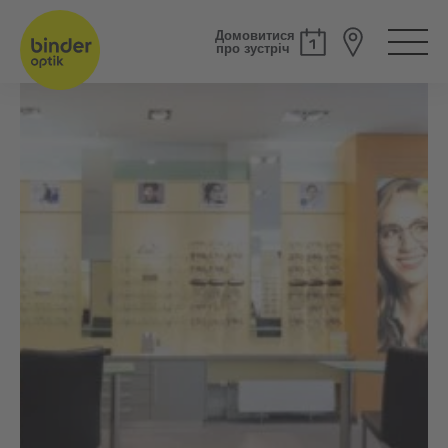
Домовитися
про зустріч