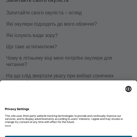
Запитайте свого окуліста
Запитайте свого окуліста – огляд
Які окуляри підходять до мого обличчя?
Які існують вади зору?
Що таке астигматизм?
Чому в літньому віці мені потрібні окуляри для
читання?
На що слід звертати увагу при виборі сонячних
окулярів?
Кар'єра
Освіта
Кар’єра