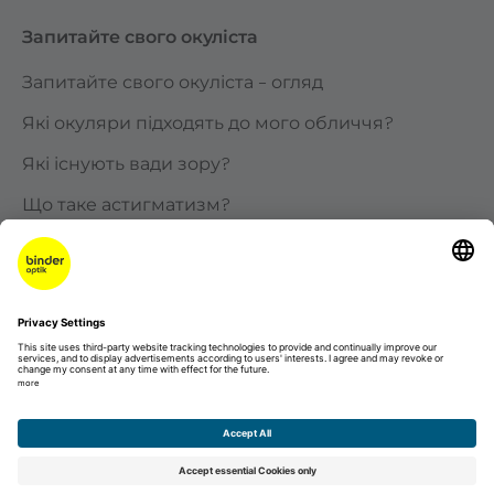
Запитайте свого окуліста
Запитайте свого окуліста – огляд
Які окуляри підходять до мого обличчя?
Які існують вади зору?
Що таке астигматизм?
Чому в літньому віці мені потрібні окуляри для
читання?
На що слід звертати увагу при виборі сонячних
окулярів?
Кар'єра
Освіта