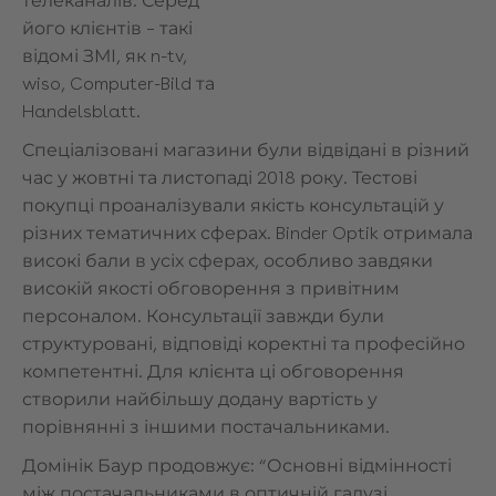
телеканалів. Серед
його клієнтів – такі
відомі ЗМІ, як n-tv,
wiso, Computer-Bild та
Handelsblatt.
Спеціалізовані магазини були відвідані в різний
час у жовтні та листопаді 2018 року. Тестові
покупці проаналізували якість консультацій у
різних тематичних сферах. Binder Optik отримала
високі бали в усіх сферах, особливо завдяки
високій якості обговорення з привітним
персоналом. Консультації завжди були
структуровані, відповіді коректні та професійно
компетентні. Для клієнта ці обговорення
створили найбільшу додану вартість у
порівнянні з іншими постачальниками.
Домінік Баур продовжує: “Основні відмінності
між постачальниками в оптичній галузі