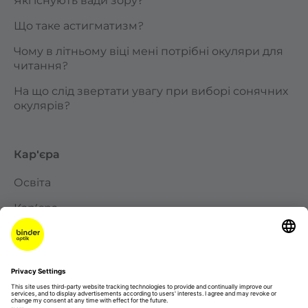
Які існують вади зору?
Що таке астигматизм?
Чому в літньому віці мені потрібні окуляри для
читання?
На що слід звертати увагу при виборі сонячних
окулярів?
Кар'єра
Освіта
Кар’єра
Небажана заявка