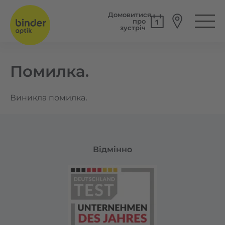
Домовитися
про
зустріч
Помилка.
Виникла помилка.
Відмінно