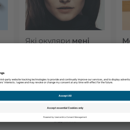
Які окуляри
мені
М
підходять?
в
зі
Відмінно