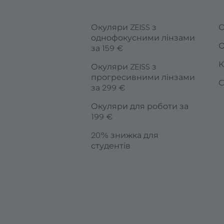
Окуляри ZEISS з
О
однофокусними лінзами
О
за 159 €
К
Окуляри ZEISS з
прогресивними лінзами
С
за 299 €
Окуляри для роботи за
199 €
20% знижка для
студентів