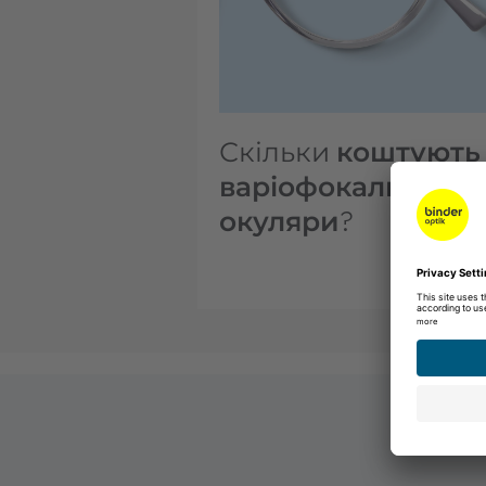
Скільки
коштують
варіофокальні
окуляри
?