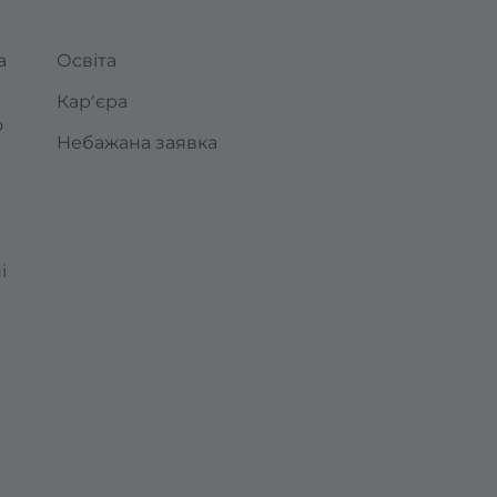
а
Освіта
Кар’єра
о
Небажана заявка
і