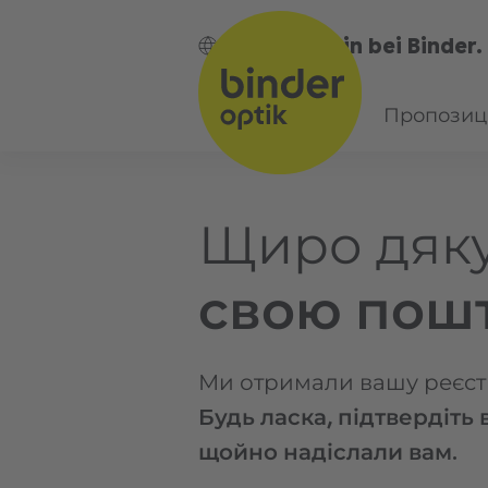
Bin bei Binder.
UA
Пропозиці
Щиро дяк
свою пошт
Ми отримали вашу реєст
Будь ласка, підтвердіть
щойно надіслали вам.