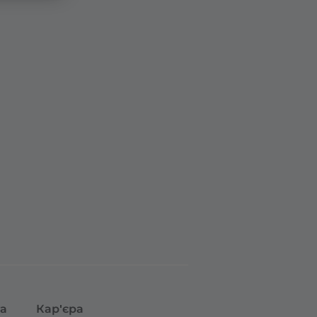
та
Кар'єра