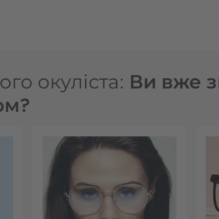
ого окуліста:
Ви вже 
ом?