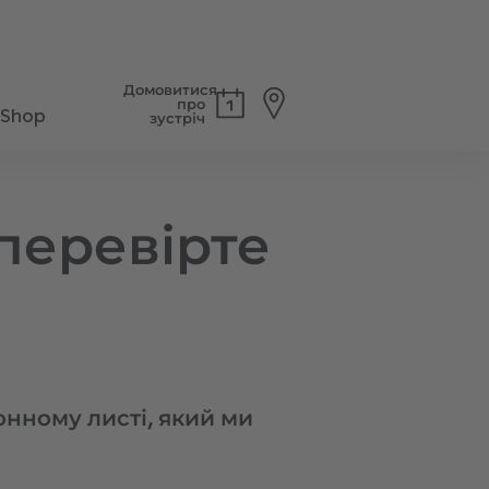
Домовитися
про
Shop
зустріч
 перевірте
онному листі, який ми