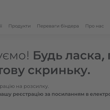
ї
Продукти
Переваги біндера
Про нас
уємо!
Будь ласка,
ову скриньку.
рацію на розсилку.
 вашу реєстрацію за посиланням в електр