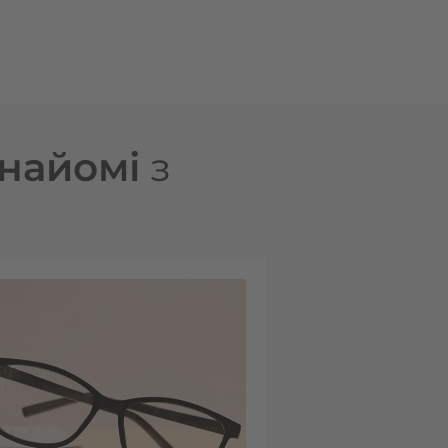
знайомі
з