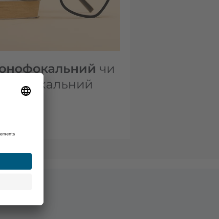
онофокальний
чи
аріофокальний
р
?