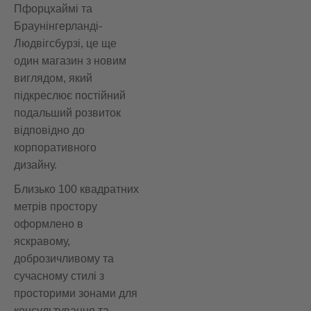
Пфорцхаймі та
Браунінгерланді-
Людвігсбурзі, це ще
один магазин з новим
виглядом, який
підкреслює постійний
подальший розвиток
відповідно до
корпоративного
дизайну.
Близько 100 квадратних
метрів простору
оформлено в
яскравому,
доброзичливому та
сучасному стилі з
просторими зонами для
консультування та