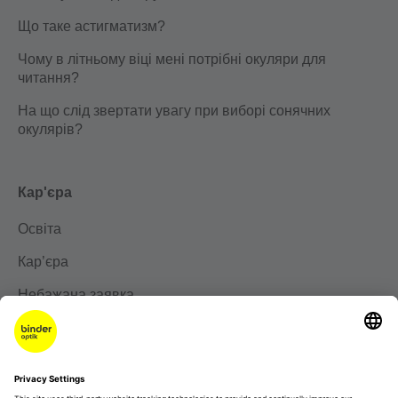
Що таке астигматизм?
Чому в літньому віці мені потрібні окуляри для
читання?
На що слід звертати увагу при виборі сонячних
окулярів?
Кар'єра
Освіта
Кар’єра
Небажана заявка