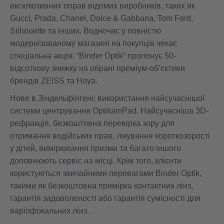
ексклюзивних оправ відомих виробників, таких як
Gucci, Prada, Chanel, Dolce & Gabbana, Tom Ford,
Silhouette та інших. Водночас у повністю
модернізованому магазині на покупців чекає
спеціальна акція: “Binder Optik” пропонує 50-
відсоткову знижку на обрані преміум-об’єктиви
брендів ZEISS та Hoya.
Нове в Зіндельфінгені: використання найсучаснішої
системи центрування OptikamPad. Найсучасніша 3D-
рефракція, безкоштовна перевірка зору для
отримання водійських прав, лікування короткозорості
у дітей, вимірювання призми та багато іншого
доповнюють сервіс на місці. Крім того, клієнти
користуються звичайними перевагами Binder Optik,
такими як безкоштовна примірка контактних лінз,
гарантія задоволеності або гарантія сумісності для
варіофокальних лінз.