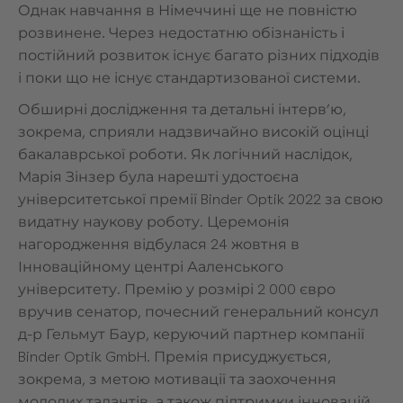
Однак навчання в Німеччині ще не повністю
розвинене. Через недостатню обізнаність і
постійний розвиток існує багато різних підходів
і поки що не існує стандартизованої системи.
Обширні дослідження та детальні інтерв’ю,
зокрема, сприяли надзвичайно високій оцінці
бакалаврської роботи. Як логічний наслідок,
Марія Зінзер була нарешті удостоєна
університетської премії Binder Optik 2022 за свою
видатну наукову роботу. Церемонія
нагородження відбулася 24 жовтня в
Інноваційному центрі Ааленського
університету. Премію у розмірі 2 000 євро
вручив сенатор, почесний генеральний консул
д-р Гельмут Баур, керуючий партнер компанії
Binder Optik GmbH. Премія присуджується,
зокрема, з метою мотивації та заохочення
молодих талантів, а також підтримки інновацій