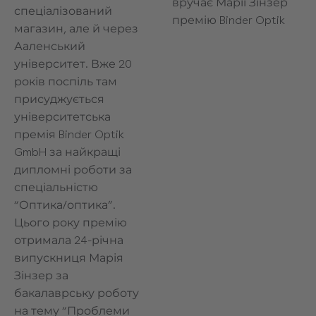
вручає Марії Зінзер
спеціалізований
премію Binder Optik
магазин, але й через
Ааленський
університет. Вже 20
років поспіль там
присуджується
університетська
премія Binder Optik
GmbH за найкращі
дипломні роботи за
спеціальністю
“Оптика/оптика”.
Цього року премію
отримала 24-річна
випускниця Марія
Зінзер за
бакалаврську роботу
на тему “Проблеми