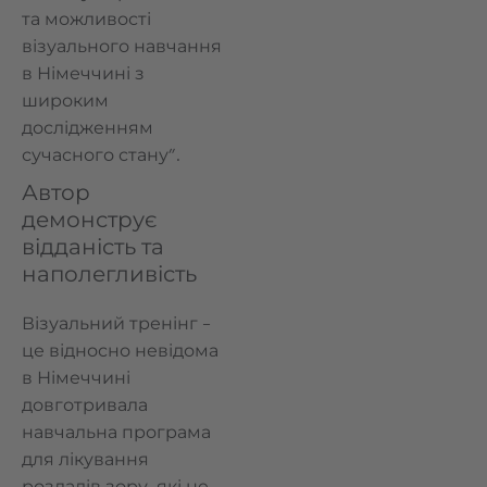
та можливості
візуального навчання
в Німеччині з
широким
дослідженням
сучасного стану”.
Автор
демонструє
відданість та
наполегливість
Візуальний тренінг –
це відносно невідома
в Німеччині
довготривала
навчальна програма
для лікування
розладів зору, які не