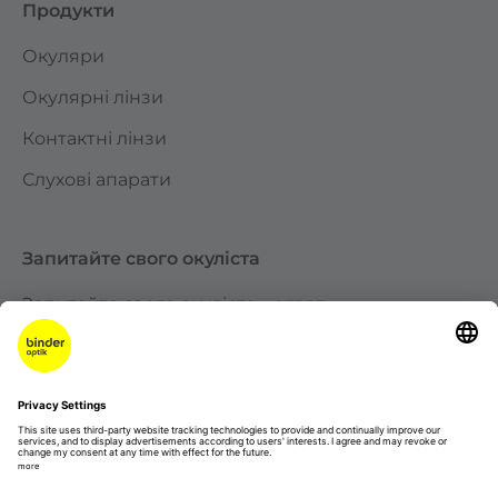
Продукти
Окуляри
Окулярні лінзи
Контактні лінзи
Слухові апарати
Запитайте свого окуліста
Запитайте свого окуліста – огляд
Які окуляри підходять до мого обличчя?
Які існують вади зору?
Що таке астигматизм?
Чому в літньому віці мені потрібні окуляри для
читання?