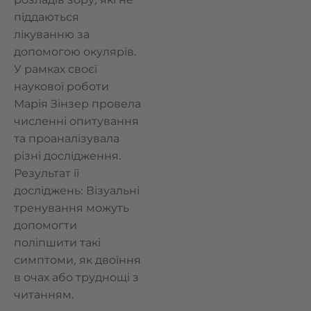
піддаються
лікуванню за
допомогою окулярів.
У рамках своєї
наукової роботи
Марія Зінзер провела
численні опитування
та проаналізувала
різні дослідження.
Результат її
досліджень: Візуальні
тренування можуть
допомогти
поліпшити такі
симптоми, як двоїння
в очах або труднощі з
читанням.