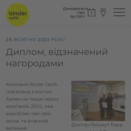
Домовитися
про
зустріч
25 ЖОВТНЯ 2022 РОКУ
Диплом, відзначений
нагородами
Компанія Binder Optik
пов’язана з містом
Аален не лише через
компанію ZEISS, яка
виробляє там свої
лінзи, та власний
Доктор Гельмут Баур
великий