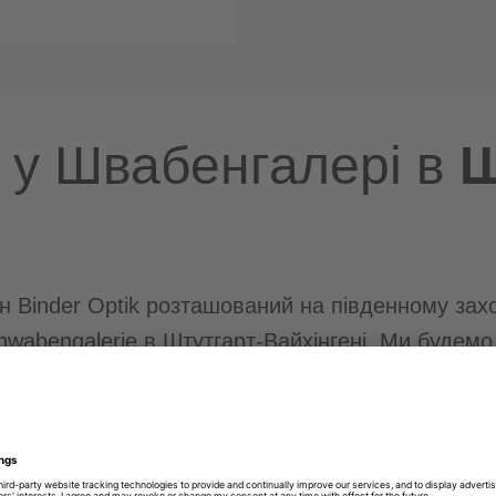
k у Швабенгалері в
Ш
н Binder Optik розташований на південному зах
hwabengalerie в Штутгарт-Вайхінгені. Ми будемо
ики. Ми чекаємо на вас з широким вибором окуля
ифокальних окулярів до окулярів для читання, о
о від ваших потреб. Спортивні окуляри, сонцеза
ашого різноманітного асортименту – наш привіт