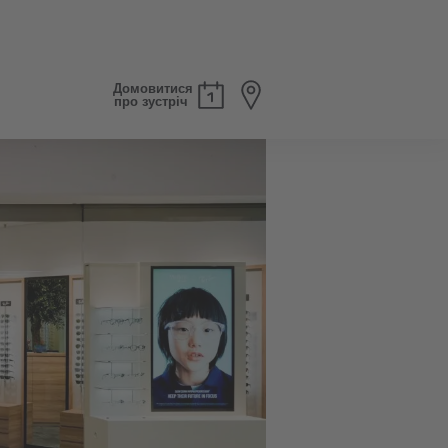
Домовитися
про зустріч