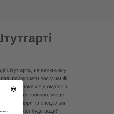
тутгарті
оді Штутгарта, на верхньому
 раді переконати вас у нашій
рів, починаючи від окулярів
кулярів для робочого місця
хисні окуляри та спеціальні
ний персонал буде радий