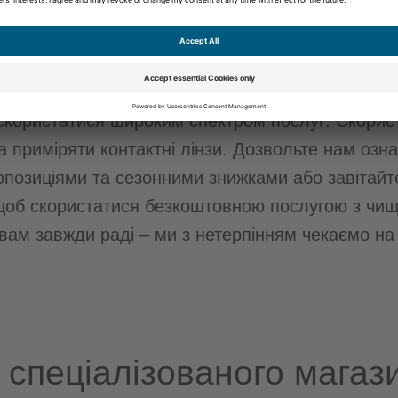
 сервіс
 у Vaihinger Schwabengalerie пропонує також конт
скористатися широким спектром послуг: Скорис
а приміряти контактні лінзи. Дозвольте нам оз
позиціями та сезонними знижками або завітайт
 щоб скористатися безкоштовною послугою з чище
і вам завжди раді – ми з нетерпінням чекаємо на 
спеціалізованого магаз