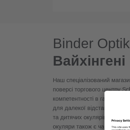
Binder Opti
Вайхінгені
Наш спеціалізований магази
поверсі торгового центру Sc
компетентності в галузі опт
для далекої відстані та вар
та дитячих окулярів, залежн
окуляри також є частиною н