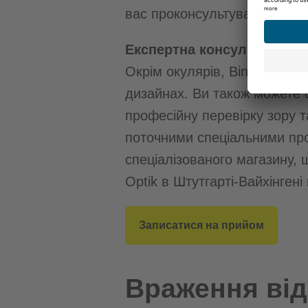
вас проконсультувати.
Експертна консультація та
Окрім окулярів, Binder Optik
дизайнах. Ви також можете 
професійну перевірку зору т
поточними спеціальними про
спеціалізованого магазину,
Optik в Штутгарті-Вайхінген
Записатися на прийом
Враження від