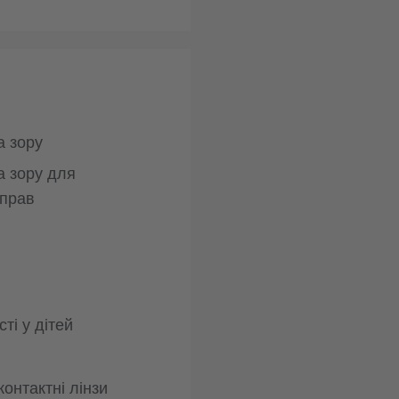
а зору
а зору для
 прав
ті у дітей
контактні лінзи