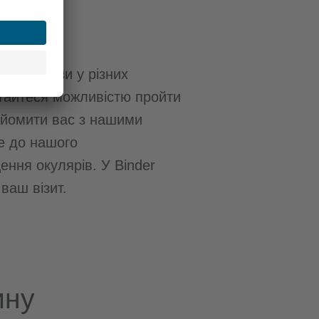
актні лінзи у різних
тайтеся можливістю пройти
найомити вас з нашими
е до нашого
ння окулярів. У Binder
ваш візит.
ину