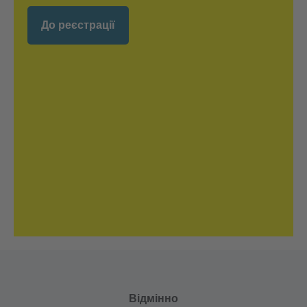
До реєстрації
Відмінно