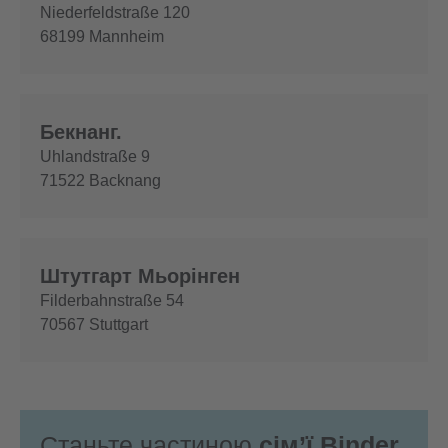
Niederfeldstraße 120
68199
Mannheim
Бекнанг.
Uhlandstraße 9
71522
Backnang
Штутгарт Мьорінген
Filderbahnstraße 54
70567
Stuttgart
Станьте частиною
сім’ї Binder