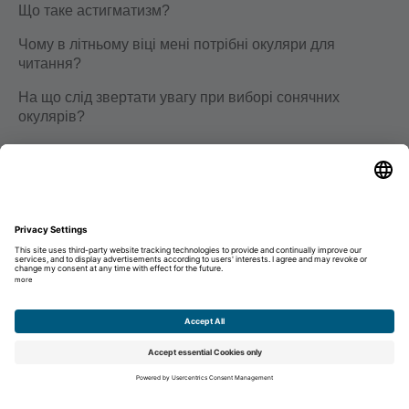
Що таке астигматизм?
Чому в літньому віці мені потрібні окуляри для
читання?
На що слід звертати увагу при виборі сонячних
окулярів?
Кар'єра
Освіта
Кар’єра
Небажана заявка