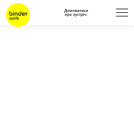
Домовитися
про зустріч