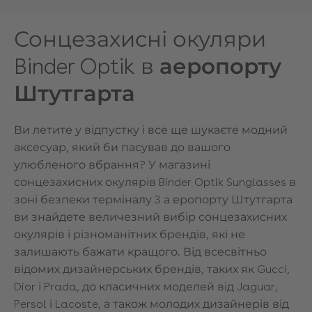
Сонцезахисні окуляри
Binder Optik в
аеропорту
Штутгарта
Ви летите у відпустку і все ще шукаєте модний
аксесуар, який би пасував до вашого
улюбленого вбрання? У магазині
сонцезахисних окулярів Binder Optik Sunglasses в
зоні безпеки терміналу 3 а
еропорту
Штутгарта
ви знайдете величезний вибір сонцезахисних
окулярів і різноманітних брендів, які не
залишають бажати кращого. Від всесвітньо
відомих дизайнерських брендів, таких як Gucci,
Dior і Prada, до класичних моделей від Jaguar,
Persol і Lacoste, а також молодих дизайнерів від