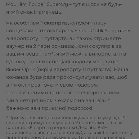
Maui Jim, Police і Superdry – тут є щось на будь-
який смак і гаманець.
Як особливий
сюрприз,
купуючи пару
сонцезахисних окулярів у Binder Optik Sunglasses
в аеропорту Штутгарта, ви також отримаєте
ваучер на 2 пари сонцезахисних окулярів за
вашим рецептом*, який можна використати в
одному з наших спеціалізованих магазинів
Binder Optik (окрім аеропорту Штутгарта). Наша
команда буде рада проконсультувати вас, щоб
ви могли розпочати свою подорож
розслабленими та повністю екіпірованими.
Ми з нетерпінням чекаємо на ваш візит і
бажаємо вам приємної подорожі!
*При купівлі сонцезахисних окулярів на суму від 49
євро ви отримуєте ваучер на 2 сонцезахисні лінзи
вартістю 38 євро за рецептом (75% або 85%
коричневого або сірого відтінку), а також безкоштовну
перевірку зору преміум-класу. Градієнт, дзеркальне