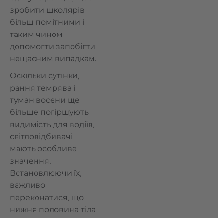
зробити школярів
більш помітними і
таким чином
допомогти запобігти
нещасним випадкам.
Оскільки сутінки,
рання темрява і
туман восени ще
більше погіршують
видимість для водіїв,
світловідбивачі
мають особливе
значення.
Встановлюючи їх,
важливо
переконатися, що
нижня половина тіла