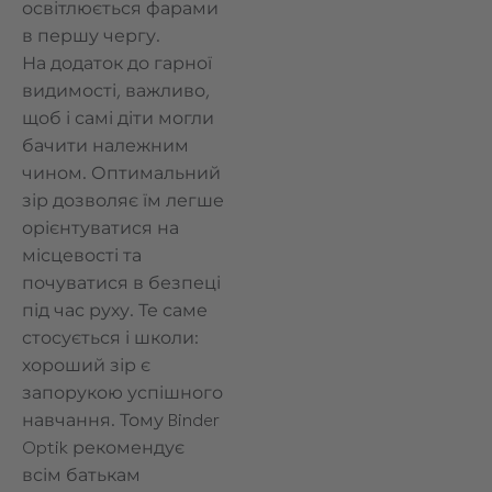
освітлюється фарами
в першу чергу.
На додаток до гарної
видимості, важливо,
щоб і самі діти могли
бачити належним
чином. Оптимальний
зір дозволяє їм легше
орієнтуватися на
місцевості та
почуватися в безпеці
під час руху. Те саме
стосується і школи:
хороший зір є
запорукою успішного
навчання. Тому Binder
Optik рекомендує
всім батькам