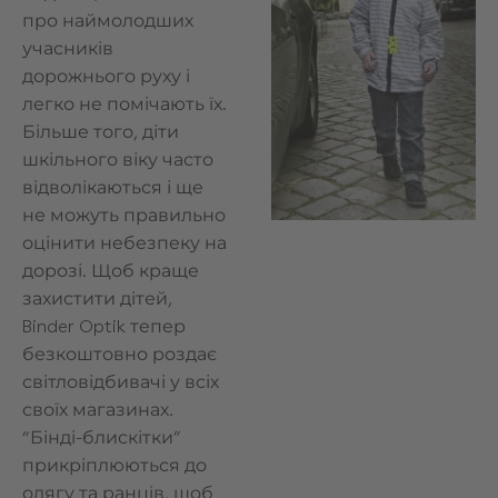
про наймолодших
учасників
дорожнього руху і
легко не помічають їх.
Більше того, діти
шкільного віку часто
відволікаються і ще
не можуть правильно
оцінити небезпеку на
дорозі. Щоб краще
захистити дітей,
Binder Optik тепер
безкоштовно роздає
світловідбивачі у всіх
своїх магазинах.
“Бінді-блискітки”
прикріплюються до
одягу та ранців, щоб