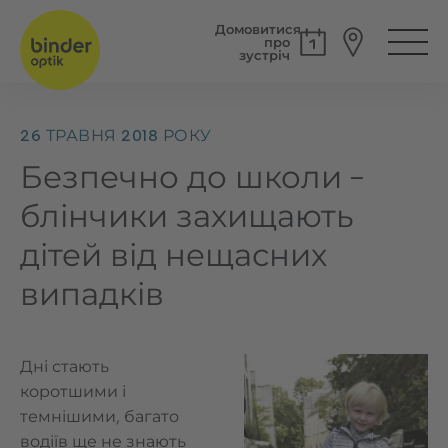
Домовитися
про
зустріч
26 ТРАВНЯ 2018 РОКУ
Безпечно до школи –
блінчики захищають
дітей від нещасних
випадків
Дні стають
коротшими і
темнішими, багато
водіїв ще не знають