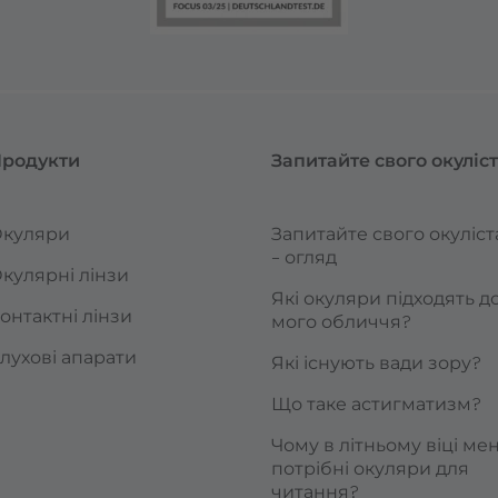
родукти
Запитайте свого окуліс
куляри
Запитайте свого окуліст
– огляд
кулярні лінзи
Які окуляри підходять д
онтактні лінзи
мого обличчя?
лухові апарати
Які існують вади зору?
Що таке астигматизм?
Чому в літньому віці мен
потрібні окуляри для
читання?