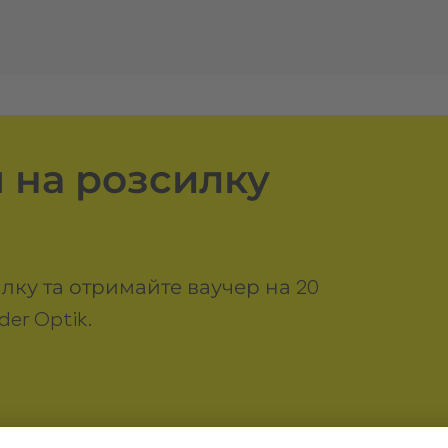
 на розсилку
лку та отримайте ваучер на 20
er Optik.