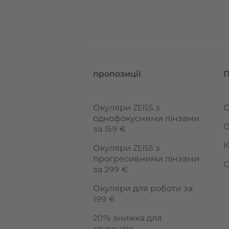
пропозиції
П
Окуляри ZEISS з
О
однофокусними лінзами
О
за 159 €
К
Окуляри ZEISS з
прогресивними лінзами
С
за 299 €
Окуляри для роботи за
199 €
20% знижка для
студентів