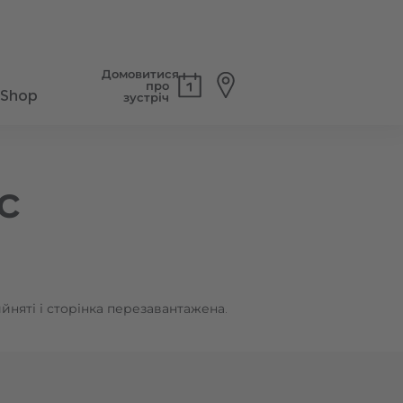
Домовитися
про
Shop
зустріч
с
йняті і сторінка перезавантажена.