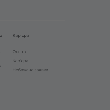
та
Кар'єра
а
Освіта
Кар’єра
о
Небажана заявка
і