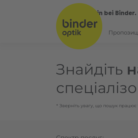
Bin bei Binder.
UA
Пропозиці
Знайдіть
н
спеціаліз
* Зверніть увагу, що пошук працює 
Спектр послуг: